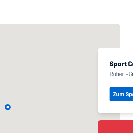
's Manual / FAQ
Academy
y
Blog
Sport C
hmeberechtigung
Diversität & Inklus
Robert-G
Infomails
Zum Spo
Kinderbetreuung
Krankenversicher
Schwangerschaft &