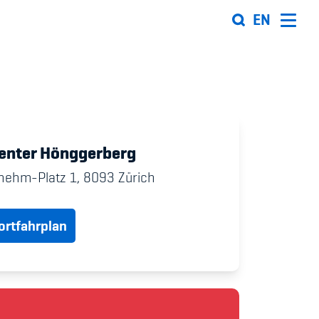
EN
Organisation
Team
enter Hönggerberg
ion
Offene Stellen
nehm-Platz 1,
8093
Zürich
Mitgliedervereine
rtfahrplan
Sponsoren und Partner
ung
Netzwerk
 Sport