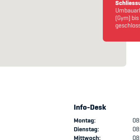
Spitzensport & St
Schliess
Umbauarbe
(Gym) bis
geschloss
Info-Desk
Montag:
08:
Dienstag:
08:
Mittwoch:
08: