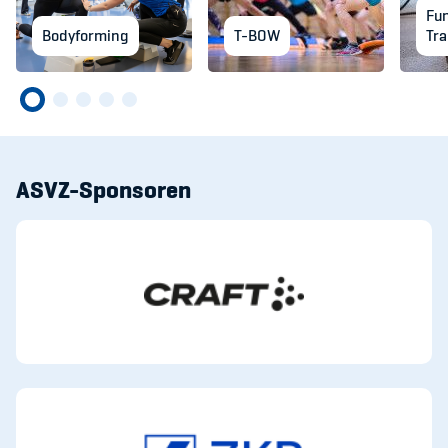
Fun
Bodyforming
T-BOW
Tra
ASVZ-Sponsoren