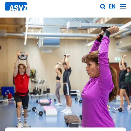
Direkt
EN
zum
Inhalt
Sportfahrplan
Sportarten
Sportanlagen
Events
ASVZ@home