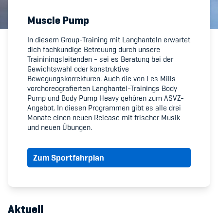
Muscle Pump
Member's Manual / FAQ
In diesem Group-Training mit Langhanteln erwartet
dich fachkundige Betreuung durch unsere
Fairplay
Traininingsleitenden - sei es Beratung bei der
Gewichtswahl oder konstruktive
Teilnahmeberechtigung
Bewegungskorrekturen. Auch die von Les Mills
vorchoreografierten Langhantel-Trainings Body
Pump und Body Pump Heavy gehören zum ASVZ-
Angebot. In diesen Programmen gibt es alle drei
Monate einen neuen Release mit frischer Musik
und neuen Übungen.
Academy
Zum Sportfahrplan
Blog
Diversität & Inklusion
Infomails
Aktuell