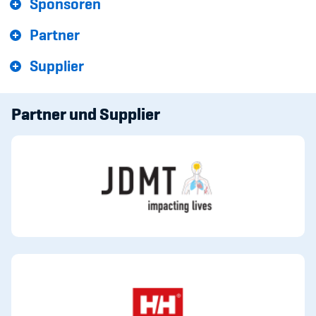
Sponsoren
Kinderbetreuung
Partner
Krankenversicherung
Supplier
Schwangerschaft & Sport
Spitzensport & Studium
Partner und Supplier
Organisation
Team
Offene Stellen
Mitgliedervereine