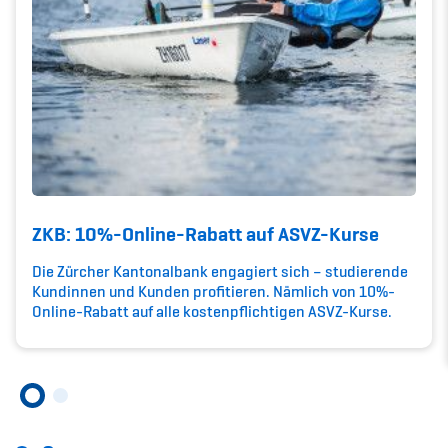
Member's Manual / FAQ
Fairplay
Teilnahmeberechtigung
ZKB: 10%-Online-Rabatt auf ASVZ-Kurse
Die Zürcher Kantonalbank engagiert sich – studierende
Academy
Kundinnen und Kunden profitieren. Nämlich von 10%-
Online-Rabatt auf alle kostenpflichtigen ASVZ-Kurse.
Blog
Diversität & Inklusion
Infomails