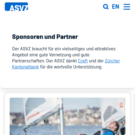
Direkt
EN
zum
Inhalt
Sponsoren und Partner
Sportfahrplan
Der ASVZ braucht für ein vielseitiges und attraktives
Angebot eine gute Vernetzung und gute
Sportarten
Partnerschaften. Der ASVZ dankt
Craft
und der
Zürcher
Kantonalbank
für die wertvolle Unterstützung.
Sportanlagen
Events
ASVZ@home