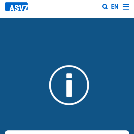
Direkt
EN
zum
Inhalt
Sportfahrplan
Sportarten
Sportanlagen
Events
ASVZ@home