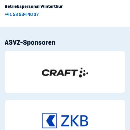
Sponsoren und Partner
Betriebspersonal Winterthur
+41 58 934 40 37
Netzwerk
ASVZ-Sponsoren