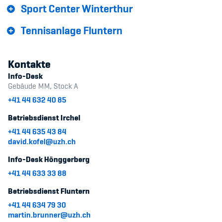
Sport Center Winterthur
Kinderbetreuung
Tennisanlage Fluntern
Krankenversicherung
Schwangerschaft & Sport
Kontakte
Spitzensport & Studium
Info-Desk
Gebäude MM, Stock A
+41 44 632 40 85
Betriebsdienst Irchel
+41 44 635 43 84
Organisation
david.kofel@uzh.ch
Info-Desk Hönggerberg
Team
+41 44 633 33 88
Offene Stellen
Betriebsdienst Fluntern
Mitgliedervereine
+41 44 634 79 30
martin.brunner@uzh.ch