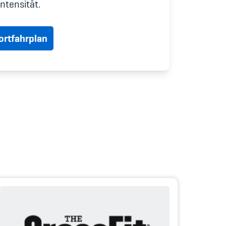
udium
intensität.
rtfahrplan