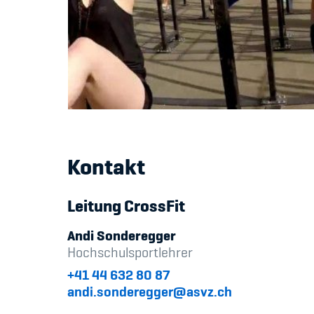
Kontakt
Leitung CrossFit
Andi Sonderegger
Hochschulsportlehrer
+41 44 632 80 87
andi.sonderegger@asvz.ch