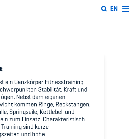
EN
Organisation
Team
t
ion
Offene Stellen
ist ein Ganzkörper Fitnesstraining
Mitgliedervereine
chwerpunkten Stabilität, Kraft und
ögen. Nebst dem eigenen
Sponsoren und Partner
wicht kommen Ringe, Reckstangen,
le, Springseile, Kettlebell und
ung
Netzwerk
ln zum Einsatz. Charakteristisch
 Sport
 Training sind kurze
gszeiten und hohe