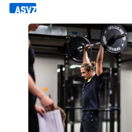
Direkt
zum
Inhalt
Sportfahrplan
Member
Fairpla
Sportarten
Teilna
Sportanlagen
Events
ASVZ@home