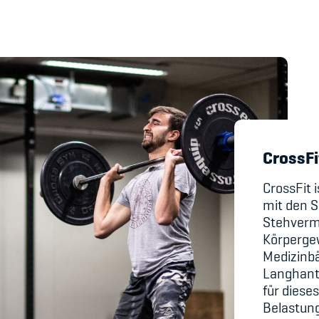
's Manual / FAQ
Academy
y
Blog
CrossFi
hmeberechtigung
Diversität & Inklus
CrossFit 
Infomails
mit den S
Stehverm
Kinderbetreuung
Körperge
Medizinbäl
Krankenversicher
Langhante
Schwangerschaft &
für dieses
Belastun