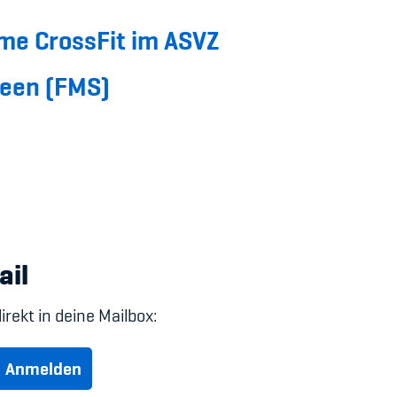
me CrossFit im ASVZ
een (FMS)
ail
irekt in deine Mailbox:
Anmelden