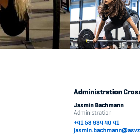
Administration Cros
Jasmin Bachmann
Administration
+41 58 934 40 41
jasmin.bachmann@asvz