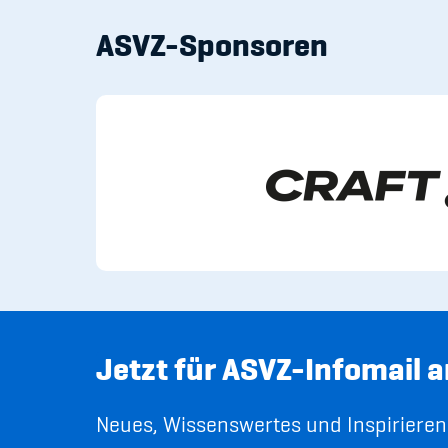
ASVZ-Sponsoren
Jetzt für ASVZ-Infomail 
Neues, Wissenswertes und Inspirierend