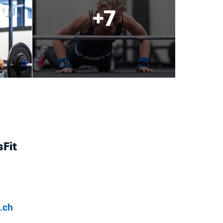
+7
sFit
.ch