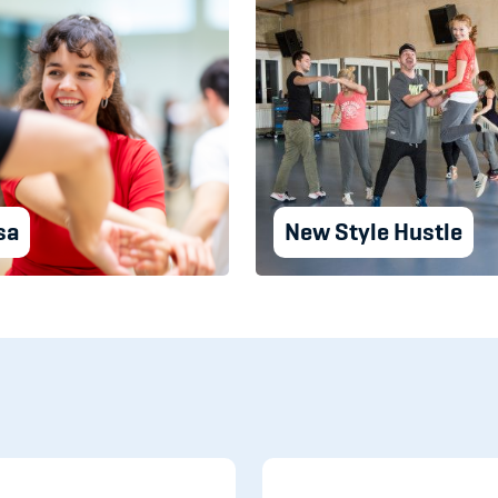
sa
New Style Hustle