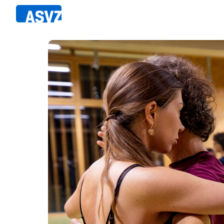
Direkt
zum
Inhalt
Sportfahrplan
Member
Fairpla
Sportarten
Teilna
Sportanlagen
Events
ASVZ@home