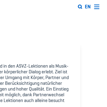
EN
Organisation
Team
ion
Offene Stellen
Mitgliedervereine
d in den ASVZ-Lektionen als Musik-
 körperlicher Dialog erlebt. Ziel ist
Sponsoren und Partner
rer Umgang mit Körper, Partner und
er Berücksichtigung natürlicher
ung
Netzwerk
n und hoher Qualität. Ein Einstieg
zeit möglich, dank Partnerwechsel
 Sport
e Lektionen auch alleine besucht