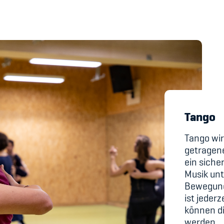
's Manual / FAQ
Academy
y
Blog
hmeberechtigung
Diversität & Inklus
Tango
Infomails
Tango wir
getragener
Kinderbetreuung
ein siche
Musik unt
Krankenversicher
Bewegunge
ist jeder
Schwangerschaft &
können di
werden.