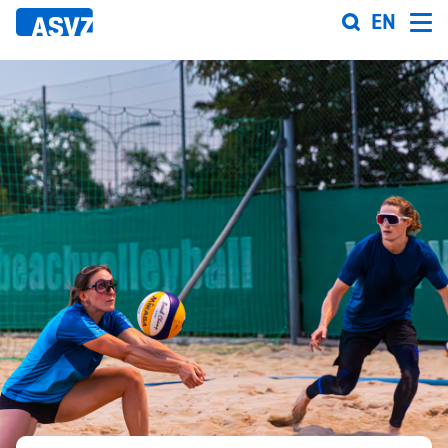
Direkt
EN
zum
Inhalt
Sportfahrplan
Sportarten
Sportanlagen
Events
ASVZ@home