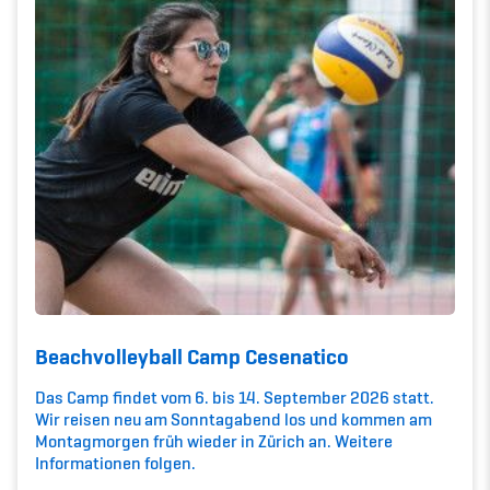
Kinderbetreuung
Krankenversicherung
Schwangerschaft & Sport
Spitzensport & Studium
Organisation
Team
Beachvolleyball Camp Cesenatico
Das Camp findet vom 6. bis 14. September 2026 statt.
Offene Stellen
Wir reisen neu am Sonntagabend los und kommen am
Montagmorgen früh wieder in Zürich an. Weitere
Mitgliedervereine
Informationen folgen.