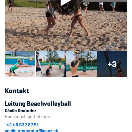
+3
Kontakt
Leitung Beachvolleyball
Cécile Gmünder
Hochschulsportlehrerin
+41 44 632 87 51
cecile.gmuender@asvz.ch