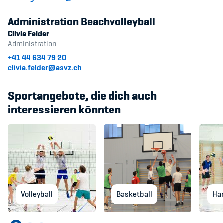
Administration Beachvolleyball
Clivia Felder
Administration
+41 44 634 79 20
clivia.felder@asvz.ch
Sportangebote, die dich auch
interessieren könnten
Volleyball
Basketball
Ha