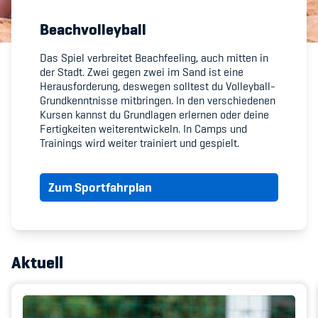
Beachvolleyball
Member's Manual / FAQ
Das Spiel verbreitet Beachfeeling, auch mitten in
der Stadt. Zwei gegen zwei im Sand ist eine
Fairplay
Herausforderung, deswegen solltest du Volleyball-
Grundkenntnisse mitbringen. In den verschiedenen
Teilnahmeberechtigung
Kursen kannst du Grundlagen erlernen oder deine
Fertigkeiten weiterentwickeln. In Camps und
Trainings wird weiter trainiert und gespielt.
Zum Sportfahrplan
Academy
Blog
Aktuell
Diversität & Inklusion
Infomails