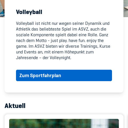
Volleyball
Member's Manual / FAQ
Volleyball ist nicht nur wegen seiner Dynamik und
Athletik das beliebteste Spiel im ASVZ, auch die
Fairplay
soziale Komponente spielt dabei eine Rolle. Ganz
nach dem Motto - just play. have fun. enjoy the
Teilnahmeberechtigung
game. Im ASVZ bieten wir diverse Trainings, Kurse
und Events an, mit einem Höhepunkt zum
Jahresende – der Volleynight.
Zum Sportfahrplan
Academy
Blog
Aktuell
Diversität & Inklusion
Infomails