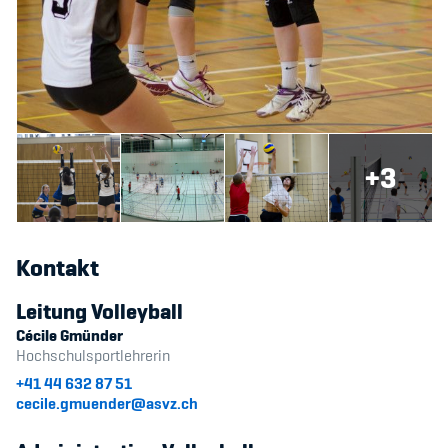
+3
Kontakt
Leitung Volleyball
Cécile Gmünder
Hochschulsportlehrerin
+41 44 632 87 51
cecile.gmuender@asvz.ch