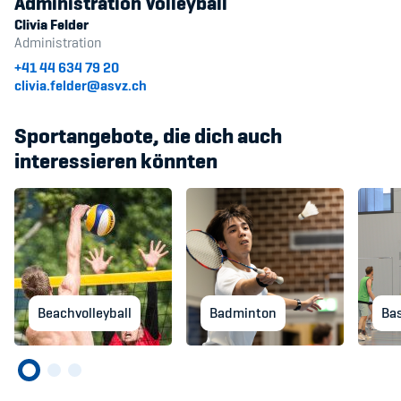
Administration Volleyball
Clivia Felder
Administration
+41 44 634 79 20
clivia.felder@asvz.ch
Sportangebote, die dich auch
interessieren könnten
Beachvolleyball
Badminton
Bas