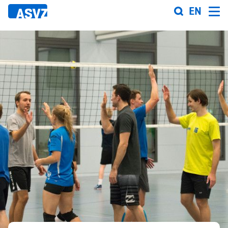
Direkt
EN
zum
Inhalt
Sportfahrplan
Sportarten
Sportanlagen
Events
ASVZ@home