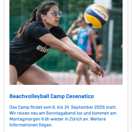
Kinderbetreuung
Krankenversicherung
Schwangerschaft & Sport
Spitzensport & Studium
Organisation
Team
Beachvolleyball Camp Cesenatico
Das Camp findet vom 6. bis 14. September 2026 statt.
Offene Stellen
Wir reisen neu am Sonntagabend los und kommen am
Montagmorgen früh wieder in Zürich an. Weitere
Mitgliedervereine
Informationen folgen.