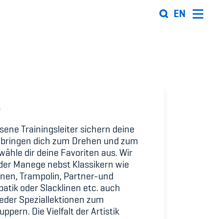
EN
Organisation
Team
e
ion
Offene Stellen
ene Trainingsleiter sichern deine
Mitgliedervereine
 bringen dich zum Drehen und zum
 wähle dir deine Favoriten aus. Wir
Sponsoren und Partner
 der Manege nebst Klassikern wie
nen, Trampolin, Partner-und
ung
Netzwerk
atik oder Slacklinen etc. auch
 Sport
eder Speziallektionen zum
pern. Die Vielfalt der Artistik