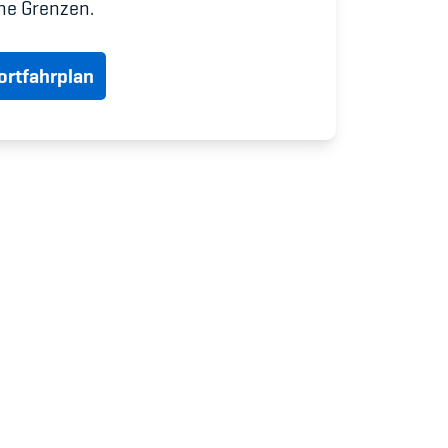
udium
ne Grenzen.
rtfahrplan