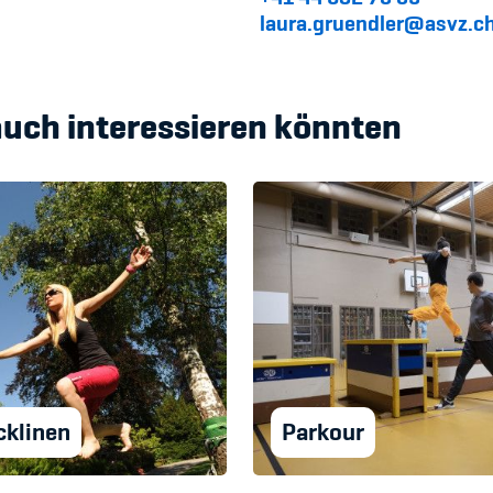
laura.gruendler@asvz.c
auch interessieren könnten
cklinen
Parkour