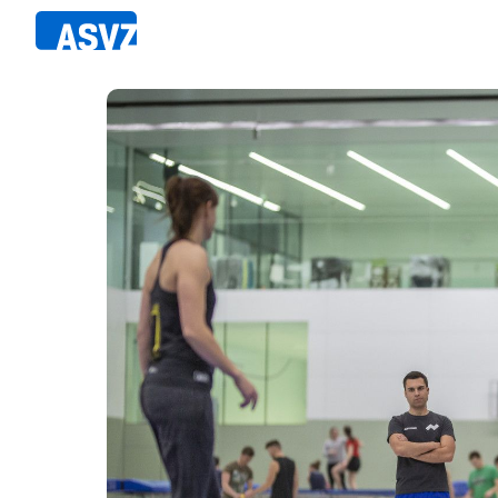
Direkt
zum
Inhalt
Sportfahrplan
Member
Fairpla
Sportarten
Teilna
Sportanlagen
Events
ASVZ@home