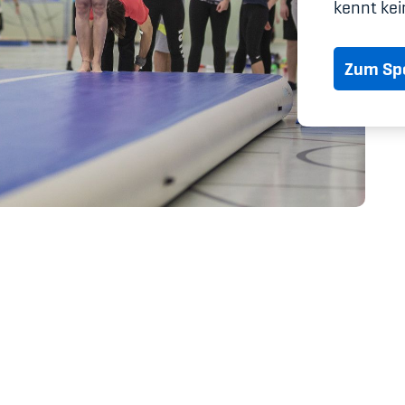
Spitzensport & St
kennt kei
Zum Spo