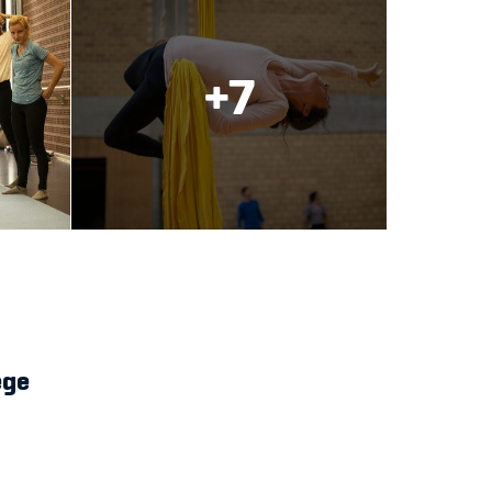
+7
ege