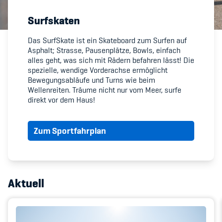
Surfskaten
Member's Manual / FAQ
Das SurfSkate ist ein Skateboard zum Surfen auf
Asphalt; Strasse, Pausenplätze, Bowls, einfach
Fairplay
alles geht, was sich mit Rädern befahren lässt! Die
spezielle, wendige Vorderachse ermöglicht
Teilnahmeberechtigung
Bewegungsabläufe und Turns wie beim
Wellenreiten. Träume nicht nur vom Meer, surfe
direkt vor dem Haus!
Zum Sportfahrplan
Academy
Blog
Aktuell
Diversität & Inklusion
Infomails