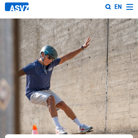
Direkt
EN
zum
Inhalt
Sportfahrplan
Sportarten
Sportanlagen
Events
ASVZ@home