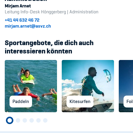
Mirjam Arnet
Leitung Info-Desk Hönggerberg | Administration
+41 44 632 46 72
mirjam.arnet@asvz.ch
Sportangebote, die dich auch
interessieren könnten
Paddeln
Kitesurfen
Foi