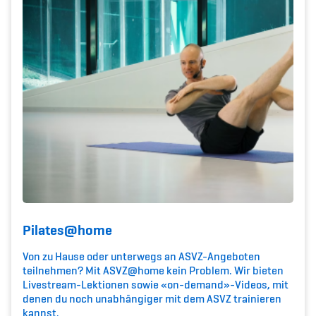
Kinderbetreuung
Krankenversicherung
Schwangerschaft & Sport
Spitzensport & Studium
Organisation
Team
Pilates@home
Von zu Hause oder unterwegs an ASVZ-Angeboten
Offene Stellen
teilnehmen? Mit ASVZ@home kein Problem. Wir bieten
Livestream-Lektionen sowie «on-demand»-Videos, mit
Mitgliedervereine
denen du noch unabhängiger mit dem ASVZ trainieren
kannst.