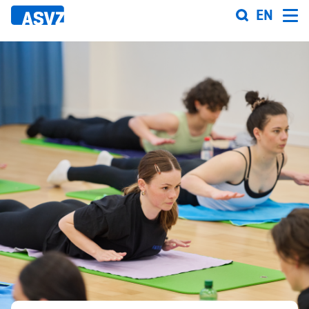
Direkt
EN
zum
Inhalt
Sportfahrplan
Sportarten
Sportanlagen
Events
ASVZ@home