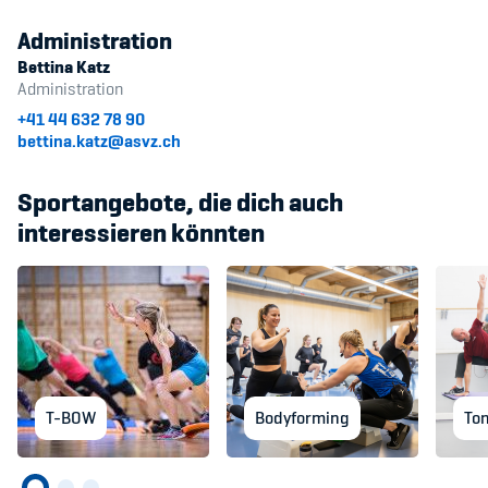
Administration
Bettina Katz
Administration
+41 44 632 78 90
bettina.katz@asvz.ch
Sportangebote, die dich auch
interessieren könnten
T-BOW
Bodyforming
To