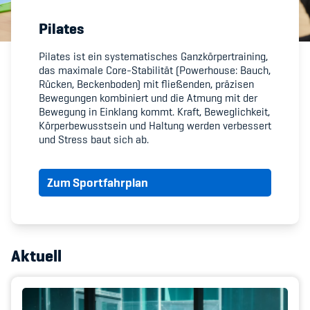
Pilates
Member's Manual / FAQ
Pilates ist ein systematisches Ganzkörpertraining,
das maximale Core-Stabilität (Powerhouse: Bauch,
Fairplay
Rücken, Beckenboden) mit fließenden, präzisen
Bewegungen kombiniert und die Atmung mit der
Teilnahmeberechtigung
Bewegung in Einklang kommt. Kraft, Beweglichkeit,
Körperbewusstsein und Haltung werden verbessert
und Stress baut sich ab.
Zum Sportfahrplan
Academy
Blog
Aktuell
Diversität & Inklusion
Infomails