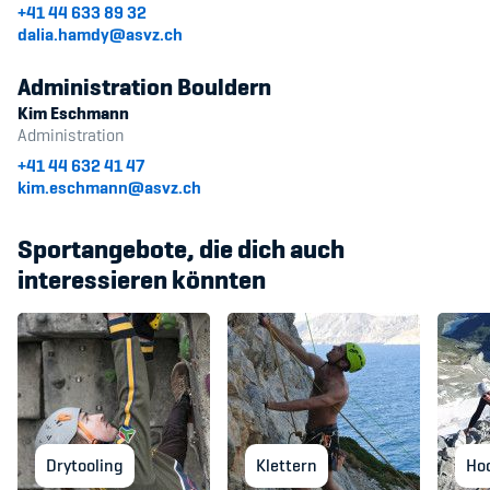
+41 44 633 89 32
dalia.hamdy@asvz.ch
Administration Bouldern
Kim Eschmann
Administration
+41 44 632 41 47
kim.eschmann@asvz.ch
Sportangebote, die dich auch
interessieren könnten
Drytooling
Klettern
Ho