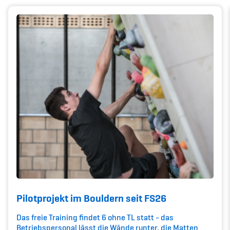
Kinderbetreuung
Krankenversicherung
Schwangerschaft & Sport
Spitzensport & Studium
Organisation
Team
Offene Stellen
Pilotprojekt im Bouldern seit FS26
Mitgliedervereine
Das freie Training findet 6 ohne TL statt - das
Betriebspersonal lässt die Wände runter, die Matten