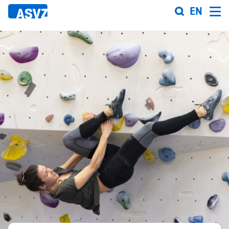
Direkt
EN
zum
Inhalt
Sportfahrplan
Sportarten
Sportanlagen
Events
ASVZ@home