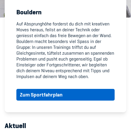
Bouldern
Member's Manual / FAQ
Auf Absprunghöhe forderst du dich mit kreativen
Moves heraus, feilst an deiner Technik oder
Fairplay
geniesst einfach das freie Bewegen an der Wand.
Bouldern macht besonders viel Spass in der
Teilnahmeberechtigung
Gruppe: In unseren Trainings triffst du auf
Gleichgesinnte, tüftelst zusammen an spannenden
Problemen und pusht euch gegenseitig. Egal ob
Einsteiger oder Fortgeschrittener, wir begleiten
dich deinem Niveau entsprechend mit Tipps und
Impulsen auf deinem Weg nach oben.
Academy
Zum Sportfahrplan
Blog
Diversität & Inklusion
Infomails
Aktuell