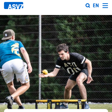
Direkt
EN
zum
Inhalt
Sportfahrplan
Sportarten
Sportanlagen
Events
ASVZ@home