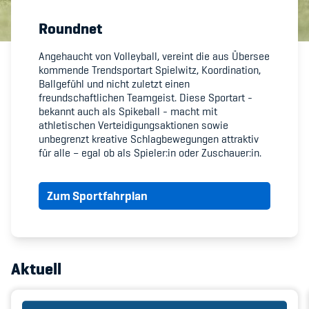
Roundnet
Member's Manual / FAQ
Angehaucht von Volleyball, vereint die aus Übersee
kommende Trendsportart Spielwitz, Koordination,
Fairplay
Ballgefühl und nicht zuletzt einen
freundschaftlichen Teamgeist. Diese Sportart -
Teilnahmeberechtigung
bekannt auch als Spikeball - macht mit
athletischen Verteidigungsaktionen sowie
unbegrenzt kreative Schlagbewegungen attraktiv
für alle – egal ob als Spieler:in oder Zuschauer:in.
Zum Sportfahrplan
Academy
Blog
Diversität & Inklusion
Aktuell
Infomails