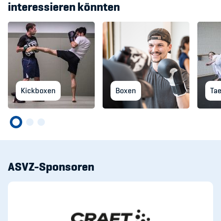
interessieren könnten
Kickboxen
Boxen
Ta
ASVZ-Sponsoren