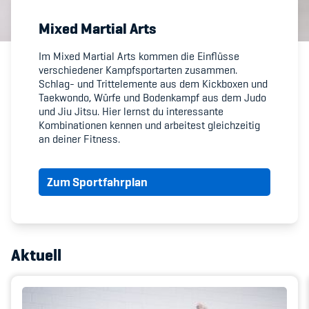
Mixed Martial Arts
Member's Manual / FAQ
Im
Mixed Martial Arts
kommen die Einflüsse
verschiedener Kampfsportarten zusammen.
Fairplay
Schlag- und Trittelemente aus dem Kickboxen und
Taekwondo, Würfe und Bodenkampf aus dem Judo
Teilnahmeberechtigung
und Jiu Jitsu. Hier lernst du interessante
Kombinationen kennen und arbeitest gleichzeitig
an deiner Fitness.
Zum Sportfahrplan
Academy
Blog
Aktuell
Diversität & Inklusion
Infomails