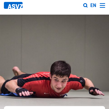
Direkt
EN
zum
Inhalt
Sportfahrplan
Sportarten
Sportanlagen
Events
ASVZ@home