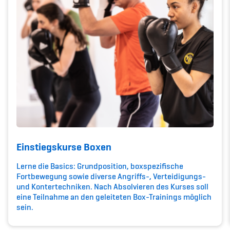
Kinderbetreuung
Krankenversicherung
Schwangerschaft & Sport
Spitzensport & Studium
Organisation
Einstiegskurse Boxen
Team
Lerne die Basics: Grundposition, boxspezifische
Fortbewegung sowie diverse Angriffs-, Verteidigungs-
und Kontertechniken. Nach Absolvieren des Kurses soll
Offene Stellen
eine Teilnahme an den geleiteten Box-Trainings möglich
sein.
Mitgliedervereine