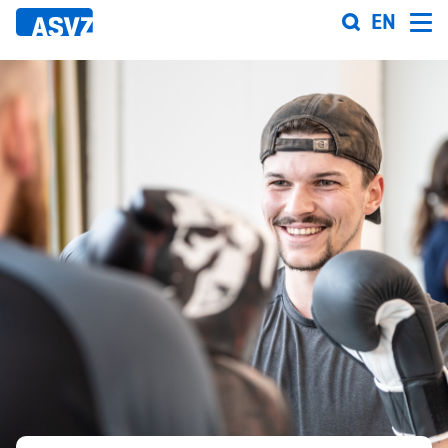
Direkt
EN
zum
Inhalt
Sportfahrplan
Sportarten
Sportanlagen
Events
ASVZ@home