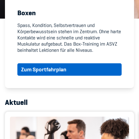
Boxen
Member's Manual / FAQ
Spass, Kondition, Selbstvertrauen und
Körperbewusstsein stehen im Zentrum. Ohne harte
Fairplay
Kontakte wird eine schnelle und reaktive
Muskulatur aufgebaut. Das Box-Training im ASVZ
Teilnahmeberechtigung
beinhaltet Lektionen für alle Niveaus.
Zum Sportfahrplan
Academy
Aktuell
Blog
Diversität & Inklusion
Infomails