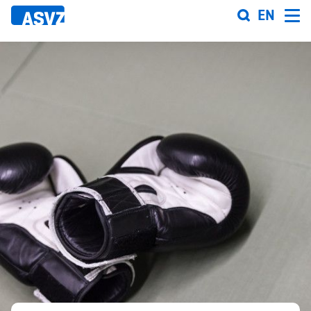
Direkt
EN
zum
Inhalt
Sportfahrplan
Sportarten
Sportanlagen
Events
ASVZ@home