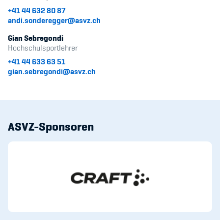
Kinderbetreuung
+41 44 632 80 87
andi.sonderegger@asvz.ch
Krankenversicherung
Gian Sebregondi
Hochschulsportlehrer
Schwangerschaft & Sport
+41 44 633 63 51
gian.sebregondi@asvz.ch
Spitzensport & Studium
ASVZ-Sponsoren
Organisation
Team
Offene Stellen
Mitgliedervereine