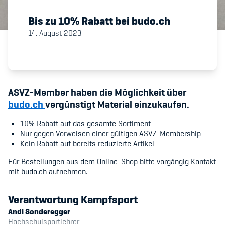
Bis zu 10% Rabatt bei budo.ch
Member's Manual / FAQ
14. August 2023
Fairplay
Teilnahmeberechtigung
ASVZ-Member haben die Möglichkeit über
budo.ch
vergünstigt Material einzukaufen.
10% Rabatt auf das gesamte Sortiment
Nur gegen Vorweisen einer gültigen ASVZ-Membership
Kein Rabatt auf bereits reduzierte Artikel
Academy
Für Bestellungen aus dem Online-Shop bitte vorgängig Kontakt
Blog
mit budo.ch aufnehmen.
Diversität & Inklusion
Verantwortung Kampfsport
Infomails
Andi Sonderegger
Hochschulsportlehrer