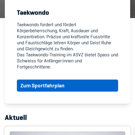
Taekwondo
Member's Manual / FAQ
Taekwondo fordert und fördert
Körperbeherrschung, Kraft, Ausdauer und
Fairplay
Konzentration. Präzise und kraftvolle Fusstritte
und Faustschläge lehren Körper und Geist Ruhe
Teilnahmeberechtigung
und Gleichgewicht zu finden.
Das Taekwondo-Training im ASVZ bietet Spass und
Schweiss für Anfänger:innen und
Fortgeschrittene.
Zum Sportfahrplan
Academy
Blog
Diversität & Inklusion
Aktuell
Infomails