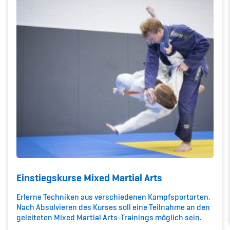
Kinderbetreuung
Krankenversicherung
Schwangerschaft & Sport
Spitzensport & Studium
Organisation
Team
Einstiegskurse Mixed Martial Arts
Offene Stellen
Erlerne Techniken aus verschiedenen Kampfsportarten.
Nach Absolvieren des Kurses soll eine Teilnahme an den
Mitgliedervereine
geleiteten Mixed Martial Arts-Trainings möglich sein.