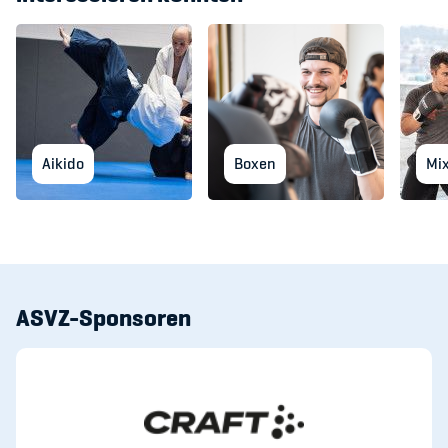
Aikido
Boxen
Mix
ASVZ-Sponsoren