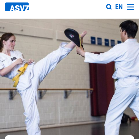
Direkt
EN
zum
Inhalt
Sportfahrplan
Sportarten
Sportanlagen
Events
ASVZ@home