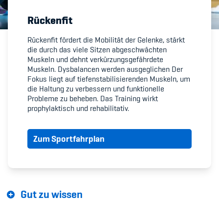
Rückenfit
Member's Manual / FAQ
Rückenfit fördert die Mobilität der Gelenke, stärkt
die durch das viele Sitzen abgeschwächten
Fairplay
Muskeln und dehnt verkürzungsgefährdete
Muskeln. Dysbalancen werden ausgeglichen Der
Teilnahmeberechtigung
Fokus liegt auf tiefenstabilisierenden Muskeln, um
die Haltung zu verbessern und funktionelle
Probleme zu beheben. Das Training wirkt
prophylaktisch und rehabilitativ.
Zum Sportfahrplan
Academy
Blog
Diversität & Inklusion
Gut zu wissen
Infomails