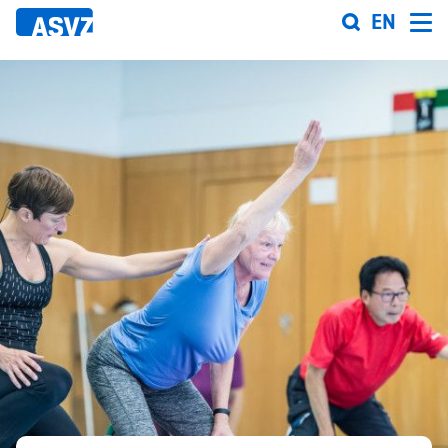
Direkt
EN
zum
Inhalt
Sportfahrplan
Sportarten
Sportanlagen
Events
ASVZ@home