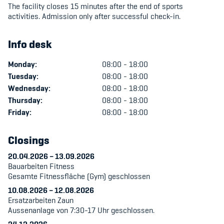
The facility closes 15 minutes after the end of sports
Kinderbetreuung
activities. Admission only after successful check-in.
Krankenversicherung
Info desk
Schwangerschaft & Sport
Monday:
08:00 - 18:00
Spitzensport & Studium
Tuesday:
08:00 - 18:00
Wednesday:
08:00 - 18:00
Thursday:
08:00 - 18:00
Friday:
08:00 - 18:00
Closings
Organisation
20.04.2026
–
13.09.2026
Team
Bauarbeiten Fitness
Gesamte Fitnessfläche (Gym) geschlossen
Offene Stellen
10.08.2026
–
12.08.2026
Ersatzarbeiten Zaun
Mitgliedervereine
Aussenanlage von 7:30-17 Uhr geschlossen.