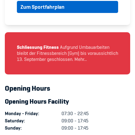
Zum Sportfahrplan
Member's Manual / FAQ
Fairplay
Teilnahmeberechtigung
Schliessung Fitness
Aufgrund Umbauarbeiten
bleibt der Fitnessbereich (Gym) bis voraussichtlich
13. September geschlossen. Mehr...
Academy
Opening Hours
Blog
Opening Hours Facility
Diversität & Inklusion
Monday - Friday:
07:30 - 22:45
Saturday:
09:00 - 17:45
Infomails
Sunday:
09:00 - 17:45