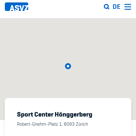
Skip
DE
to
main
content
Sportfahrplan
Sportarten
Sportanlagen
Events
ASVZ@home
Sport Center Hönggerberg
Robert-Gnehm-Platz 1,
8093
Zürich