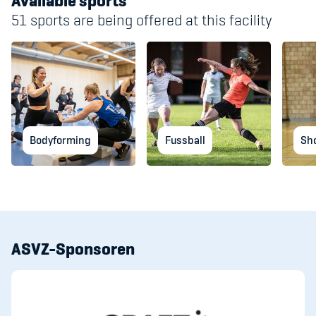
Available sports
51 sports are being offered at this facility
Bodyforming
Fussball
Sh
ASVZ-Sponsoren