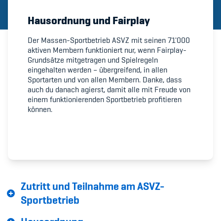
Hausordnung und Fairplay
Member's Manual / FAQ
Der Massen-Sportbetrieb ASVZ mit seinen 71'000
aktiven Membern funktioniert nur, wenn Fairplay-
Fairplay
Grundsätze mitgetragen und Spielregeln
eingehalten werden – übergreifend, in allen
Teilnahmeberechtigung
Sportarten und von allen Membern. Danke, dass
auch du danach agierst, damit alle mit Freude von
einem funktionierenden Sportbetrieb profitieren
können.
Academy
Blog
Zutritt und Teilnahme am ASVZ-
Diversität & Inklusion
Sportbetrieb
Infomails