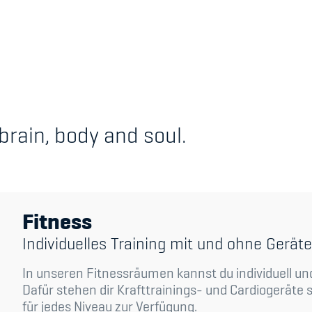
's Manual / FAQ
Academy
brain, body and soul.
y
Blog
hmeberechtigung
Diversität & Inklus
Infomails
Fitness
Kinderbetreuung
Individuelles Training mit und ohne Geräte
Krankenversicher
In unseren Fitnessräumen kannst du individuell un
Schwangerschaft &
Dafür stehen dir Krafttrainings- und Cardiogeräte
für jedes Niveau zur Verfügung.