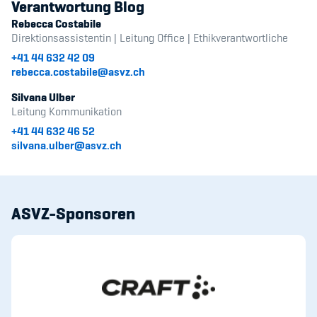
Verantwortung Blog
Kinderbetreuung
Rebecca Costabile
Direktionsassistentin | Leitung Office | Ethikverantwortliche
Krankenversicherung
+41 44 632 42 09
rebecca.costabile@asvz.ch
Schwangerschaft & Sport
Silvana Ulber
Spitzensport & Studium
Leitung Kommunikation
+41 44 632 46 52
silvana.ulber@asvz.ch
Organisation
ASVZ-Sponsoren
Team
Offene Stellen
Mitgliedervereine