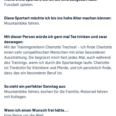
Kinderbetreuung
Fussball spielen.
Krankenversicherung
Diese Sportart möchte ich bis ins hohe Alter machen können:
Mountainbike fahren.
Schwangerschaft & Sport
Mit dieser Person würde ich gern mal Tee trinken und zwar
Spitzensport & Studium
deswegen:
Mit der Trainingsleiterin
Charlotte Trachsel - ich finde Charlotte
einen sehr sympathischen Menschen mit einer besonderen
Ausstrahlung. Sie begrüsst mich fast jedes Mal, auch während
des Trainings, wenn ich durch die Sportanlage laufe. Charlotte
ist Tierärztin für Kleintiere und Pferde, und ich persönlich finde,
Organisation
dass das ein besonderer Beruf ist.
Team
So sieht ein perfekter Sonntag aus:
Mountainbike fahren, kochen für die Familie, Motorrad fahren
Offene Stellen
mit Kollegen
.
Mitgliedervereine
Wenn ich einen Wunsch frei hätte…:
Eine Reise um die Welt.