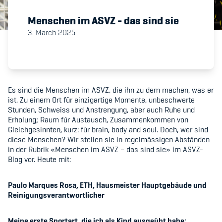
Menschen im ASVZ - das sind sie
Member's Manual / FAQ
3. March 2025
Fairplay
Teilnahmeberechtigung
Es sind die Menschen im ASVZ, die ihn zu dem machen, was er
ist. Zu einem Ort für einzigartige Momente, unbeschwerte
Stunden, Schweiss und Anstrengung, aber auch Ruhe und
Erholung; Raum für Austausch, Zusammenkommen von
Gleichgesinnten, kurz: für brain, body and soul. Doch, wer sind
diese Menschen? Wir stellen sie in regelmässigen Abständen
Academy
in der Rubrik «Menschen im ASVZ – das sind sie» im ASVZ-
Blog vor. Heute mit:
Blog
Paulo Marques Rosa, ETH, Hausmeister Hauptgebäude und
Diversität & Inklusion
Reinigungsverantwortlicher
Infomails
Meine erste Sportart, die ich als Kind ausgeübt habe: