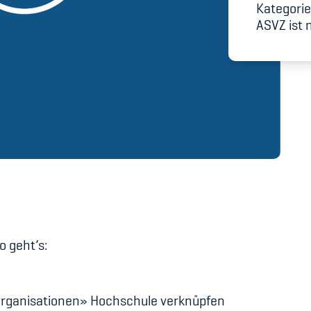
Spitzensport & St
Kategorie
ASVZ ist n
 geht’s:
Organisationen» Hochschule verknüpfen