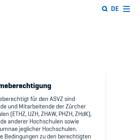
DE
Organisation
Team
ion
Offene Stellen
hmeberechtigung
Mitgliedervereine
berechtigt für den ASVZ sind
Sponsoren und Partner
de und Mitarbeitende der Zürcher
ung
Netzwerk
len (ETHZ, UZH, ZHAW, PHZH, ZHdK),
nde anderer Hochschulen sowie
 Sport
lumnae jeglicher Hochschulen.
rte Bedingungen zu den berechtigten