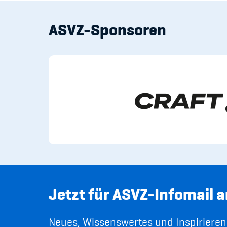
ASVZ-Sponsoren
Jetzt für ASVZ-Infomail 
Neues, Wissenswertes und Inspirierend