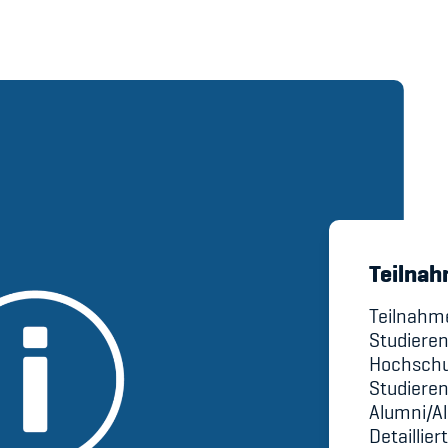
's Manual / FAQ
Academy
y
Blog
hmeberechtigung
Diversität & Inklus
Teilna
Infomails
Teilnahme
Kinderbetreuung
Studieren
Krankenversicher
Hochschu
Studiere
Schwangerschaft &
Alumni/A
Detaillie