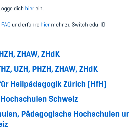
 Logge dich
hier
ein.
n
FAQ
und erfahre
hier
mehr zu Switch edu-ID.
PHZH, ZHAW, ZHdK
HZ, UZH, PHZH, ZHAW, ZHdK
ür Heilpädagogik Zürich (HfH)
e Hochschulen Schweiz
ulen, Pädagogische Hochschulen und
eiz