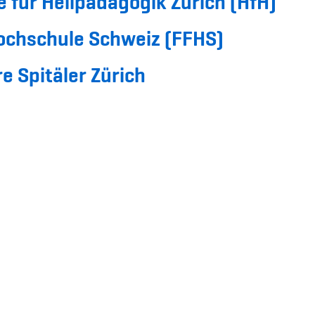
 für Heilpädagogik Zürich (HfH)
ochschule Schweiz (FFHS)
e Spitäler Zürich