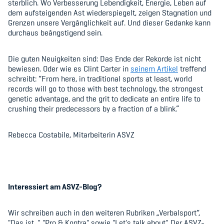
sterblich. Wo Verbesserung Lebendigkeit, Energie, Leben auf
dem aufsteigenden Ast wiederspiegelt, zeigen Stagnation und
Grenzen unsere Vergänglichkeit auf. Und dieser Gedanke kann
durchaus beängstigend sein.
Die guten Neuigkeiten sind: Das Ende der Rekorde ist nicht
bewiesen.
Oder wie es Clint Carter in
seinem Artikel
treffend
schreibt: “From here, in traditional sports at least, world
records will go to those with best technology, the strongest
genetic advantage, and the grit to dedicate an entire life to
crushing their predecessors by a fraction of a blink.”
Rebecca Costabile, Mitarbeiterin ASVZ
Interessiert am ASVZ-Blog?
Wir schreiben auch in den weiteren Rubriken „Verbalsport“,
"Das ist...", "Pro & Kontra" sowie "Let's talk about". Der ASVZ-