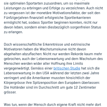
Sponsoren und Partner
sie optimalen Sportarten zuzuordnen, um so maximale
Leistungen zu erbringen und Erfolge zu verzeichnen. Auch nicht
Netzwerk
zu vergessen ist der monetäre Motivationsfaktor, der seit den
Fünfzigerjahren finanziell erfolgreiche Sportlerkarrieren
ermöglicht hat, sodass Sportler beginnen konnten, nicht nur
davon leben, sondern einen diesbezüglich sorgenfreien Status
zu erlangen.
Doch wissenschaftliche Erkenntnisse und extrinsische
Motivatoren haben die Wachstumskurve nicht davon
abgehalten abzuflachen: Nicht nur werden Rekorde kaum mehr
gebrochen, auch der Lebenserwartung und dem Wachstum des
Menschen werden wider aller Hoffnung ihre Limits
vergegenwärtigt. Gemäss einer
britischen Studie
hat sich die
Lebenserwartung in den USA während der letzten zwei Jahre
verringert und die Amerikaner mussten hinsichtlich der
Körpergrösse ihre Spitzenposition den Europäern überlassen:
Die Holländer sind im Durchschnitt um gute 12 Zentimeter
grösser.
Was tun, wenn der Mensch durch eigene Kraft nicht mehr dort