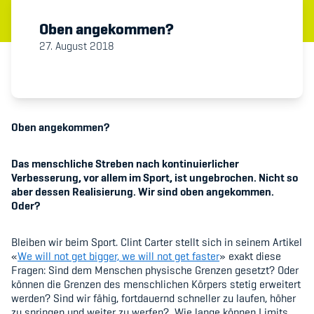
Oben angekommen?
Member's Manual / FAQ
27. August 2018
Fairplay
Teilnahmeberechtigung
Oben angekommen?
Das menschliche Streben nach kontinuierlicher
Verbesserung, vor allem im Sport, ist ungebrochen. Nicht so
aber dessen Realisierung. Wir sind oben angekommen.
Academy
Oder?
Blog
Bleiben wir beim Sport. Clint Carter stellt sich in seinem Artikel
«
We will not get bigger, we will not get faster
» exakt diese
Diversität & Inklusion
Fragen: Sind dem Menschen physische Grenzen gesetzt? Oder
können die Grenzen des menschlichen Körpers stetig erweitert
Infomails
werden? Sind wir fähig, fortdauernd schneller zu laufen, höher
zu springen und weiter zu werfen? Wie lange können Limits