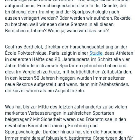
Kinderbetreuung
aufgrund neuer Forschungserkenntnisse in der Genetik, der
Ernährung, dem Training und der Sportpsychologie nach
aussen verlagert werden? Oder werden wir aufhören, Rekorde
Krankenversicherung
zu brechen, weil wir eben diese Grenzen in all diesen
Bereichen erfahren? Wenn ja, wann wird das sein?
Schwangerschaft & Sport
Spitzensport & Studium
Geoffroy Berthelot, Direktor der Forschungsabteilung an der
École Polytechnique, Paris, zeigt in einer
Studie
, dass Athleten
in der ersten Hälfte des 20. Jahrhunderts im Schnitt alle vier
Jahre Rekorde in diversen Sportarten gebrochen haben und
dies, im Vergleich zu heute, mit beträchtlichen Zeitabständen.
In den letzten 50 Jahren hingegen, wurden immer seltener
neue Rekorde aufgestellt und wenn, dann mit Zeitabständen,
Organisation
die kürzer waren als ein Augenblinzeln.
Team
Was hat bis zur Mitte des letzten Jahrhunderts zu so vielen
markanten Verbesserungen in zahlreichen Sportarten
Offene Stellen
beigetragen? Mit Sicherheit waren das Erkenntnisse in den
erwähnten Bereichen Training, Ernährung und
Mitgliedervereine
Sportpsychologie. Darüber hinaus hat sich die Forschung
immer mehr darauf fokussiert, bestimmte Körpertypen den für