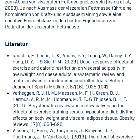
zum Abbau von viszeralem Fett geeignet zu sein (Irving et al.,
2008). Je nach Ausmass der viszeralen Fettmasse führt eine
Kombination von Kraft- und Ausdauertraining sowie eine
negative Energiebilanz zu den besten Ergebnissen zur
Reduktion der viszeralen Fettmasse.
Literatur
Recchia, F., Leung, C. K., Angus, P. Y., Leung, W., Danny, J. Y.,
Fong, D. Y., ... & Siu, P. M. (2023).
Dose–response effects of
exercise and caloric restriction on visceral adiposity in
overweight and obese adults: a systematic review and
meta-analysis of randomised controlled trials.
British
Journal of Sports Medicine,
57(16), 1035-1041.
Verheggen, R. J. H. M., Maessen, M. F. H., Green, D. J.,
Hermus, A. R. M. M., Hopman, M. T. E., & Thijssen, D. H. T.
(2016).
A systematic review and meta‐analysis on the
effects of exercise training versus hypocaloric diet: distinct
effects on body weight and visceral adipose tissue.
Obesity
reviews,
17(8), 664-690.
Vissers, D., Hens, W., Taeymans, J., Baeyens, J. P.,
Poortmans, J., & Van Gaal, L. (2013). The effect of exercise