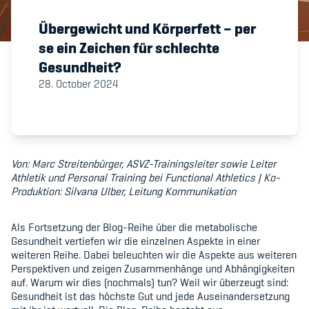
Übergewicht und Körperfett – per
Member's Manual / FAQ
se ein Zeichen für schlechte
Gesundheit?
Fairplay
28. October 2024
Teilnahmeberechtigung
Von: Marc Streitenbürger, ASVZ-Trainingsleiter sowie Leiter
Athletik und Personal Training bei Functional Athletics | Ko-
Produktion: Silvana Ulber, Leitung Kommunikation
Academy
Als Fortsetzung der Blog-Reihe über die metabolische
Blog
Gesundheit vertiefen wir die einzelnen Aspekte in einer
weiteren Reihe. Dabei beleuchten wir die Aspekte aus weiteren
Diversität & Inklusion
Perspektiven und zeigen Zusammenhänge und Abhängigkeiten
auf. Warum wir dies (nochmals) tun? Weil wir überzeugt sind:
Infomails
Gesundheit ist das höchste Gut und jede Auseinandersetzung