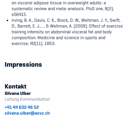
on visceral adipose tissue in overweight adults: a
systematic review and meta-analysis.
PloS one,
8(2),
e56415.
Irving, B. A., Davis, C. K., Brock, D. W., Weltman, J. Y., Swift,
D., Barrett, E. J., ... & Weltman, A. (2008). Effect of exercise
training intensity on abdominal visceral fat and body
composition.
Medicine and science in sports and
exercise,
40(11), 1863.
Impressions
Kontakt
Silvana Ulber
Leitung Kommunikation
+41 44 632 46 52
silvana.ulber@asvz.ch