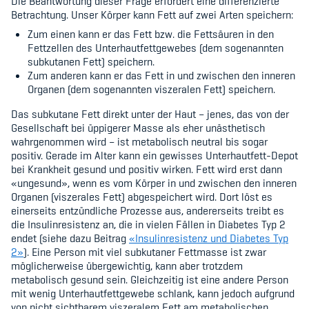
Die Beantwortung dieser Frage erfordert eine differenzierte
Betrachtung. Unser Körper kann Fett auf zwei Arten speichern:
Zum einen kann er das Fett bzw. die Fettsäuren in den
Fettzellen des Unterhautfettgewebes (dem sogenannten
subkutanen Fett) speichern.
Zum anderen kann er das Fett in und zwischen den inneren
Organen (dem sogenannten viszeralen Fett) speichern.
Das subkutane Fett direkt unter der Haut – jenes, das von der
Gesellschaft bei üppigerer Masse als eher unästhetisch
wahrgenommen wird – ist metabolisch neutral bis sogar
positiv. Gerade im Alter kann ein gewisses Unterhautfett-Depot
bei Krankheit gesund und positiv wirken. Fett wird erst dann
«ungesund», wenn es vom Körper in und zwischen den inneren
Organen (viszerales Fett) abgespeichert wird. Dort löst es
einerseits entzündliche Prozesse aus, andererseits treibt es
die Insulinresistenz an, die in vielen Fällen in Diabetes Typ 2
endet (siehe dazu Beitrag
«Insulinresistenz und Diabetes Typ
2»
). Eine Person mit viel subkutaner Fettmasse ist zwar
möglicherweise übergewichtig, kann aber trotzdem
metabolisch gesund sein. Gleichzeitig ist eine andere Person
mit wenig Unterhautfettgewebe schlank, kann jedoch aufgrund
von nicht sichtbarem viszeralem Fett am metabolischen