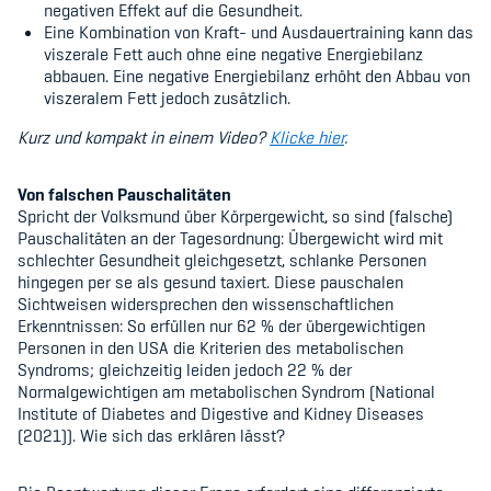
Sponsoren und Partner
negativen Effekt auf die Gesundheit.
Eine Kombination von Kraft- und Ausdauertraining kann das
viszerale Fett auch ohne eine negative Energiebilanz
Netzwerk
abbauen. Eine negative Energiebilanz erhöht den Abbau von
viszeralem Fett jedoch zusätzlich.
Kurz und kompakt in einem Video?
Klicke hier
.
Von falschen Pauschalitäten
Spricht der Volksmund über Körpergewicht, so sind (falsche)
Pauschalitäten an der Tagesordnung: Übergewicht wird mit
schlechter Gesundheit gleichgesetzt, schlanke Personen
hingegen per se als gesund taxiert. Diese pauschalen
Sichtweisen widersprechen den wissenschaftlichen
Erkenntnissen: So erfüllen nur 62 % der übergewichtigen
Personen in den USA die Kriterien des metabolischen
Syndroms; gleichzeitig leiden jedoch 22 % der
Normalgewichtigen am metabolischen Syndrom (National
Institute of Diabetes and Digestive and Kidney Diseases
(2021)). Wie sich das erklären lässt?