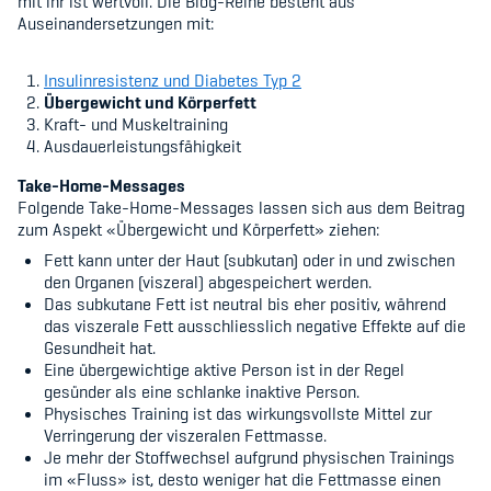
mit ihr ist wertvoll. Die Blog-Reihe besteht aus
Kinderbetreuung
Auseinandersetzungen mit:
Krankenversicherung
Insulinresistenz und Diabetes Typ 2
Übergewicht und Körperfett
Schwangerschaft & Sport
Kraft- und Muskeltraining
Ausdauerleistungsfähigkeit
Spitzensport & Studium
Take-Home-Messages
Folgende Take-Home-Messages lassen sich aus dem Beitrag
zum Aspekt «Übergewicht und Körperfett» ziehen:
Fett kann unter der Haut (subkutan) oder in und zwischen
den Organen (viszeral) abgespeichert werden.
Das subkutane Fett ist neutral bis eher positiv, während
Organisation
das viszerale Fett ausschliesslich negative Effekte auf die
Gesundheit hat.
Team
Eine übergewichtige aktive Person ist in der Regel
gesünder als eine schlanke inaktive Person.
Offene Stellen
Physisches Training ist das wirkungsvollste Mittel zur
Verringerung der viszeralen Fettmasse.
Mitgliedervereine
Je mehr der Stoffwechsel aufgrund physischen Trainings
im «Fluss» ist, desto weniger hat die Fettmasse einen