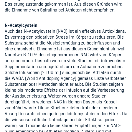
Dosierung zustande gekommen ist. Aus diesen Gründen wird
die Einnahme von Spirulina bei Athleten nicht empfohlen.
N-Acetylcystein
Auch das N-Acetylcystein (NAC) ist ein effektives Antioxidans.
Es vermag den oxidativen Stress im Körper zu reduzieren. Die
Substanz scheint die Muskelermüdung zu beeinflussen und
eine chronische Einnahme ist aus diesem Grund nicht sinnvoll.
Nur etwa 6-10 % des eingenommenen NAC wird vom Körper
aufgenommen. Deshalb wurden viele Studien mit intravenöser
Supplementation durchgeführt, um die Aufnahme zu erhöhen.
Solche Infusionen (> 100 ml) sind jedoch bei Athleten durch
die WADA (World Antidoping Agency) gemäss Liste verbotener
Substanzen oder Methoden nicht erlaubt. Die Studien zeigten
kleine bis moderate Effekte der Infusion auf die Verbesserung
der Ausdauerleistung. Weiter wurden andere Studien
durchgeführt, in welchen NAC in kleinen Dosen als Kapsel
zugeführt wurde. Diese Studien zeigten trotz der niedrigen
Absorptionsrate einen geringen leistungssteigernden Effekt. Da
die wissenschaftliche Datenlage und der Effekt so gering
waren, sind momentan keine klaren Empfehlungen zur NAC-
Supplementation bei Athleten möglich. Zudem sind mit