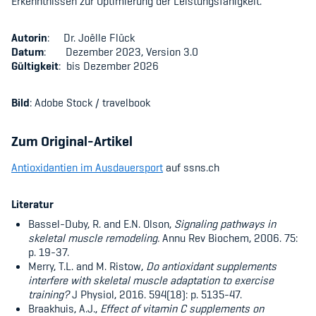
Erkenntnissen zur Optimierung der Leistungsfähigkeit.
Autorin
: Dr. Joëlle Flück
Datum
: Dezember 2023, Version 3.0
Gültigkeit
: bis Dezember 2026
Bild
: Adobe Stock / travelbook
Zum Original-Artikel
Antioxidantien im Ausdauersport
auf ssns.ch
Literatur
Bassel-Duby, R. and E.N. Olson,
Signaling pathways in
skeletal muscle remodeling.
Annu Rev Biochem, 2006.
75:
p. 19-37.
Merry, T.L. and M. Ristow,
Do antioxidant supplements
interfere with skeletal muscle adaptation to exercise
training?
J Physiol, 2016. 594(18): p. 5135-47.
Braakhuis, A.J.,
Effect of vitamin C supplements on