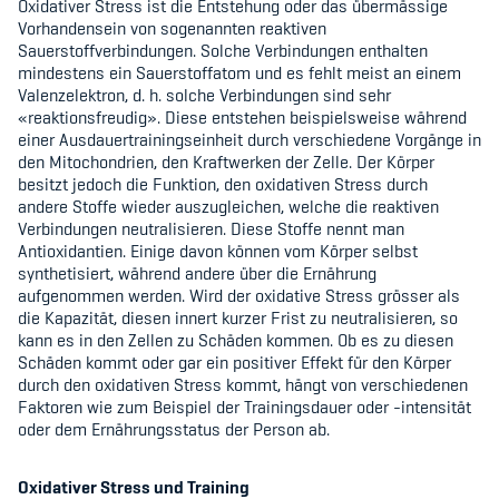
Oxidativer Stress ist die Entstehung oder das übermässige
Kinderbetreuung
Vorhandensein von sogenannten reaktiven
Sauerstoffverbindungen. Solche Verbindungen enthalten
Krankenversicherung
mindestens ein Sauerstoffatom und es fehlt meist an einem
Valenzelektron, d. h. solche Verbindungen sind sehr
Schwangerschaft & Sport
«reaktionsfreudig». Diese entstehen beispielsweise während
einer Ausdauertrainingseinheit durch verschiedene Vorgänge in
den Mitochondrien, den Kraftwerken der Zelle. Der Körper
Spitzensport & Studium
besitzt jedoch die Funktion, den oxidativen Stress durch
andere Stoffe wieder auszugleichen, welche die reaktiven
Verbindungen neutralisieren. Diese Stoffe nennt man
Antioxidantien. Einige davon können vom Körper selbst
synthetisiert, während andere über die Ernährung
aufgenommen werden. Wird der oxidative Stress grösser als
Organisation
die Kapazität, diesen innert kurzer Frist zu neutralisieren, so
kann es in den Zellen zu Schäden kommen. Ob es zu diesen
Team
Schäden kommt oder gar ein positiver Effekt für den Körper
durch den oxidativen Stress kommt, hängt von verschiedenen
Faktoren wie zum Beispiel der Trainingsdauer oder -intensität
Offene Stellen
oder dem Ernährungsstatus der Person ab.
Mitgliedervereine
Oxidativer Stress und Training