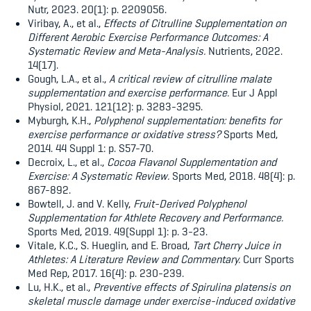
Nutr, 2023. 20(1): p. 2209056.
Viribay, A., et al.,
Effects of Citrulline Supplementation on
Different Aerobic Exercise Performance Outcomes: A
Systematic Review and Meta-Analysis.
Nutrients, 2022.
14(17).
Gough, L.A., et al.,
A critical review of citrulline malate
supplementation and exercise performance.
Eur J Appl
Physiol, 2021. 121(12): p. 3283-3295.
Myburgh, K.H.,
Polyphenol supplementation: benefits for
exercise performance or oxidative stress?
Sports Med,
2014. 44 Suppl 1: p. S57-70.
Decroix, L., et al.,
Cocoa Flavanol Supplementation and
Exercise: A Systematic Review.
Sports Med, 2018. 48(4): p.
867-892.
Bowtell, J. and V. Kelly,
Fruit-Derived Polyphenol
Supplementation for Athlete Recovery and Performance.
Sports Med, 2019. 49(Suppl 1): p. 3-23.
Vitale, K.C., S. Hueglin, and E. Broad,
Tart Cherry Juice in
Athletes: A Literature Review and Commentary.
Curr Sports
Med Rep, 2017. 16(4): p. 230-239.
Lu, H.K., et al.,
Preventive effects of Spirulina platensis on
skeletal muscle damage under exercise-induced oxidative