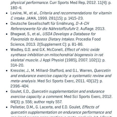
physical performance.
Curr Sports Med Rep, 2012. 11(4): p.
180-4.
Levine, M., et al.,
Criteria and recommendations for vitamin
C intake.
JAMA, 1999. 281(15): p. 1415-23.
Deutsche Gesellschaft für Ernährung,
D-A-CH
Referenzwerte für die Nährstoffzufuhr
2.
Auflage. 2013.
Bhagwat, S., et al.,
USDA Develops a Database for
Flavonoids to Assess Dietary Intakes.
Procedia Food
Science, 2013. 2(Supplement C): p. 81-86.
Wadley, G.D. and G.K. McConell,
Effect of nitric oxide
synthase inhibition on mitochondrial biogenesis in rat
skeletal muscle.
J Appl Physiol (1985), 2007. 102(1): p.
314-20.
Kressler, J., M. Millard-Stafford, and G.L. Warren,
Quercetin
and endurance exercise capacity: a systematic review and
meta-analysis.
Med Sci Sports Exerc, 2011. 43(12): p.
2396-404.
Goulet, E.D.,
Quercetin supplementation and endurance
exercise capacity: a comment.
Med Sci Sports Exerc, 2012.
44(3): p. 556; author reply 557.
Pelletier, D.M., G. Lacerte, and E.D. Goulet,
Effects of
quercetin supplementation on endurance performance and