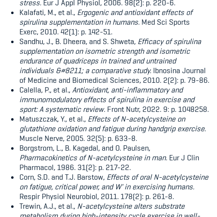
stress.
Eur J Appl Physiol, 2006. 98(2): p. 220-6.
Kalafati, M., et al.,
Ergogenic and antioxidant effects of
spirulina supplementation in humans.
Med Sci Sports
Exerc, 2010. 42(1): p. 142-51.
Sandhu, J., B. Dheera, and S. Shweta,
Efficacy of spirulina
supplementation on isometric strength and isometric
endurance of quadriceps in trained and untrained
individuals &#8211; a comparative study.
Ibnosina Journal
of Medicine and Biomedical Sciences, 2010. 2(2): p. 79-86.
Calella, P., et al.,
Antioxidant, anti-inflammatory and
immunomodulatory effects of spirulina in exercise and
sport: A systematic review.
Front Nutr, 2022. 9: p. 1048258.
Matuszczak, Y., et al.,
Effects of N-acetylcysteine on
glutathione oxidation and fatigue during handgrip exercise.
Muscle Nerve, 2005. 32(5): p. 633-8.
Borgstrom, L., B. Kagedal, and O. Paulsen,
Pharmacokinetics of N-acetylcysteine in man.
Eur J Clin
Pharmacol, 1986. 31(2): p. 217-22.
Corn, S.D. and T.J. Barstow,
Effects of oral N-acetylcysteine
on fatigue, critical power, and W' in exercising humans.
Respir Physiol Neurobiol, 2011. 178(2): p. 261-8.
Trewin, A.J., et al.,
N-acetylcysteine alters substrate
metabolism during high-intensity cycle exercise in well-