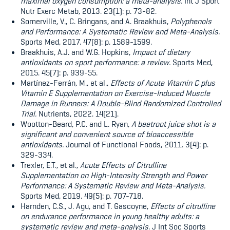
maximal oxygen consumption: a meta-analysis.
Int J Sport
Nutr Exerc Metab, 2013. 23(1): p. 73-82.
Somerville, V., C. Bringans, and A. Braakhuis,
Polyphenols
and Performance: A Systematic Review and Meta-Analysis.
Sports Med, 2017. 47(8): p. 1589-1599.
Braakhuis, A.J. and W.G. Hopkins,
Impact of dietary
antioxidants on sport performance: a review.
Sports Med,
2015. 45(7): p. 939-55.
Martínez-Ferrán, M., et al.,
Effects of Acute Vitamin C plus
Vitamin E Supplementation on Exercise-Induced Muscle
Damage in Runners: A Double-Blind Randomized Controlled
Trial.
Nutrients, 2022. 14(21).
Wootton-Beard, P.C. and L. Ryan,
A beetroot juice shot is a
significant and convenient source of bioaccessible
antioxidants.
Journal of Functional Foods, 2011. 3(4): p.
329-334.
Trexler, E.T., et al.,
Acute Effects of Citrulline
Supplementation on High-Intensity Strength and Power
Performance: A Systematic Review and Meta-Analysis.
Sports Med, 2019. 49(5): p. 707-718.
Harnden, C.S., J. Agu, and T. Gascoyne,
Effects of citrulline
on endurance performance in young healthy adults: a
systematic review and meta-analysis.
J Int Soc Sports