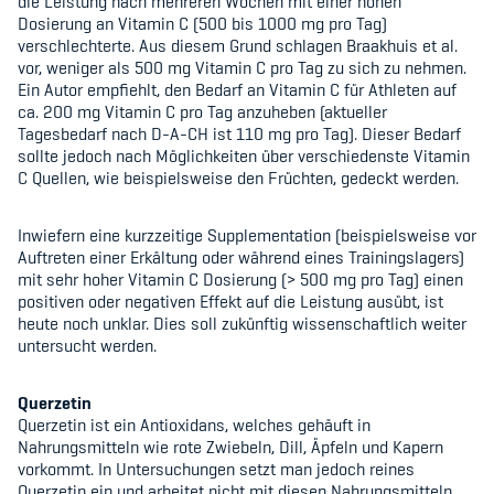
die Leistung nach mehreren Wochen mit einer hohen
Dosierung an Vitamin C (500 bis 1000 mg pro Tag)
verschlechterte. Aus diesem Grund schlagen Braakhuis et al.
vor, weniger als 500 mg Vitamin C pro Tag zu sich zu nehmen.
Ein Autor empfiehlt, den Bedarf an Vitamin C für Athleten auf
ca. 200 mg Vitamin C pro Tag anzuheben (aktueller
Tagesbedarf nach D-A-CH ist 110 mg pro Tag). Dieser Bedarf
sollte jedoch nach Möglichkeiten über verschiedenste Vitamin
C Quellen, wie beispielsweise den Früchten, gedeckt werden.
Inwiefern eine kurzzeitige Supplementation (beispielsweise vor
Auftreten einer Erkältung oder während eines Trainingslagers)
mit sehr hoher Vitamin C Dosierung (> 500 mg pro Tag) einen
positiven oder negativen Effekt auf die Leistung ausübt, ist
heute noch unklar. Dies soll zukünftig wissenschaftlich weiter
untersucht werden.
Querzetin
Querzetin ist ein Antioxidans, welches gehäuft in
Nahrungsmitteln wie rote Zwiebeln, Dill, Äpfeln und Kapern
vorkommt. In Untersuchungen setzt man jedoch reines
Querzetin ein und arbeitet nicht mit diesen Nahrungsmitteln.