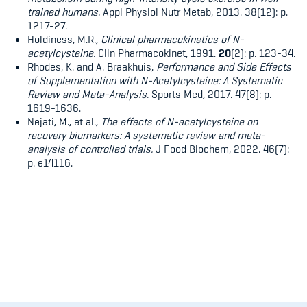
trained humans.
Appl Physiol Nutr Metab, 2013. 38(12): p.
1217-27.
Holdiness, M.R.,
Clinical pharmacokinetics of N-
acetylcysteine.
Clin Pharmacokinet, 1991.
20
(2): p. 123-34.
Rhodes, K. and A. Braakhuis,
Performance and Side Effects
of Supplementation with N-Acetylcysteine: A Systematic
Review and Meta-Analysis.
Sports Med, 2017. 47(8): p.
1619-1636.
Nejati, M., et al.,
The effects of N-acetylcysteine on
recovery biomarkers: A systematic review and meta-
analysis of controlled trials.
J Food Biochem, 2022. 46(7):
p. e14116.