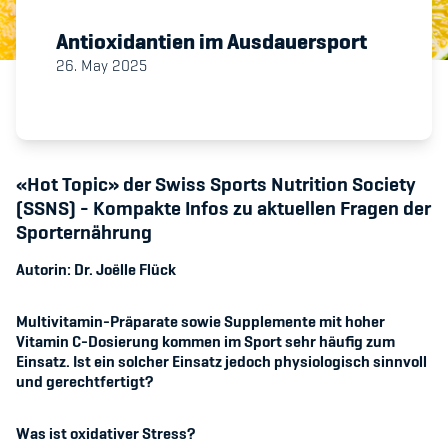
Antioxidantien im Ausdauersport
Member's Manual / FAQ
26. May 2025
Fairplay
Teilnahmeberechtigung
«Hot Topic» der Swiss Sports Nutrition Society
(SSNS) - Kompakte Infos zu aktuellen Fragen der
Sporternährung
Autorin:
Dr. Joëlle Flück
Academy
Multivitamin-Präparate sowie Supplemente mit hoher
Blog
Vitamin C-Dosierung kommen im Sport sehr häufig zum
Einsatz. Ist ein solcher Einsatz jedoch physiologisch sinnvoll
Diversität & Inklusion
und gerechtfertigt?
Infomails
Was ist oxidativer Stress?