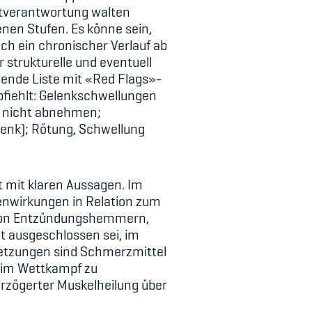
stverantwortung walten
enen Stufen. Es könne sein,
ch ein chronischer Verlauf ab
strukturelle und eventuell
gende Liste mit «Red Flags»-
pfiehlt: Gelenkschwellungen
n nicht abnehmen;
elenk); Rötung, Schwellung
ht mit klaren Aussagen. Im
nwirkungen in Relation zum
tz von Entzündungshemmern,
ht ausgeschlossen sei, im
letzungen sind Schmerzmittel
h im Wettkampf zu
rzögerter Muskelheilung über