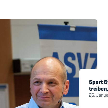
's Manual / FAQ
Academy
y
Blog
hmeberechtigung
Diversität & Inklus
Infomails
Kinderbetreuung
Sport &
Krankenversicher
treiben
25. Janu
Schwangerschaft &