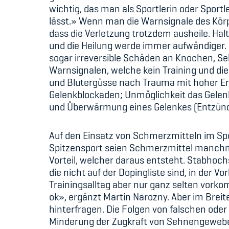
wichtig, das man als Sportlerin oder Spo
lässt.» Wenn man die Warnsignale des Körpe
dass die Verletzung trotzdem ausheile. Hal
und die Heilung werde immer aufwändiger. 
sogar irreversible Schäden an Knochen, Se
Warnsignalen, welche kein Training und di
und Blutergüsse nach Trauma mit hoher E
Gelenkblockaden; Unmöglichkeit das Gelenk 
und Überwärmung eines Gelenkes (Entzünd
Auf den Einsatz von Schmerzmitteln im Sport
Spitzensport seien Schmerzmittel manchm
Vorteil, welcher daraus entsteht. Stabhoc
die nicht auf der Dopingliste sind, in der 
Trainingsalltag aber nur ganz selten vor
ok», ergänzt Martin Narozny. Aber im Brei
hinterfragen. Die Folgen von falschen od
Minderung der Zugkraft von Sehnengewebe 