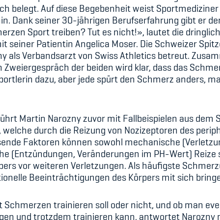
ch belegt. Auf diese Begebenheit weist Sportmediziner
n. Dank seiner 30-jährigen Berufserfahrung gibt er d
rzen Sport treiben? Tut es nicht!», lautet die dringli
 seiner Patientin Angelica Moser. Die Schweizer Spitz
y als Verbandsarzt von Swiss Athletics betreut. Zusa
Zweiergespräch der beiden wird klar, dass das Schmerz
ortlerin dazu, aber jede spürt den Schmerz anders, m
ührt Martin Narozny zuvor mit Fallbeispielen aus dem 
ng, welche durch die Reizung von Nozizeptoren des per
ösende Faktoren können sowohl mechanische (Verletzun
che (Entzündungen, Veränderungen im PH-Wert) Reize sei
s vor weiteren Verletzungen. Als häufigste Schmerzu
tionelle Beeinträchtigungen des Körpers mit sich bring
it Schmerzen trainieren soll oder nicht, und ob man e
n und trotzdem trainieren kann, antwortet Narozny mi