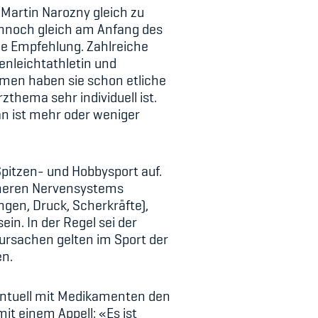
 Martin Narozny gleich zu
ennoch gleich am Anfang des
che Empfehlung. Zahlreiche
enleichtathletin und
mmen haben sie schon etliche
thema sehr individuell ist.
an ist mehr oder weniger
Spitzen- und Hobbysport auf.
ipheren Nervensystems
gen, Druck, Scherkräfte),
n. In der Regel sei der
rsachen gelten im Sport der
en.
ventuell mit Medikamenten den
t einem Appell: «Es ist