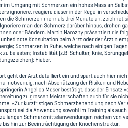
rtler im Umgang mit Schmerzen ein hohes Mass an Selb
rs ignoriere, reagiere dieser in der Regel in verschied
ten die Schmerzen mehr als drei Monate an, zeichnet si
Ignoriere man den Schmerz darüber hinaus, drohen gar 
hnen oder Bändern. Martin Narozny präsentiert die fol
e unbedingte Konsultation beim Arzt oder der Ärztin em
nergie; Schmerzen in Ruhe, welche nach einigen Tage
zu belasten; Instabilität (z.B. Schulter, Knie, Sprungg
ungszeichen); Fieber.
 geht der Arzt detailliert ein und spart auch hier nic
al notwendig, nach Abschätzung der Risiken und Nebe
hspringerin Angelica Moser bestätigt, dass der Einsa
Vorbereitung zu grossen Meisterschaften auch für sie nic
komme. «Zur kurzfristigen Schmerzbehandlung nach Ver
tensport sei die Anwendung sowohl im Training als auc
er zu langen Schmerzmittelanwendungen reichen von ve
bis hin zur Beeinträchtigung der Knochenstruktur.