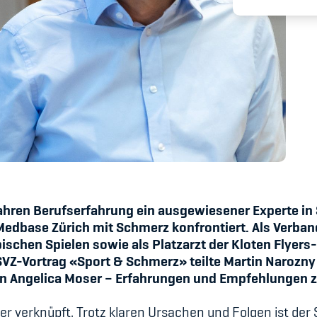
Spitzensport & St
Jahren Berufserfahrung ein ausgewiesener Experte i
r Medbase Zürich mit Schmerz konfrontiert. Als Verba
schen Spielen sowie als Platzarzt der Kloten Flyers-
VZ-Vortrag «Sport & Schmerz» teilte Martin Narozn
rin Angelica Moser – Erfahrungen und Empfehlungen
r verknüpft. Trotz klaren Ursachen und Folgen ist der