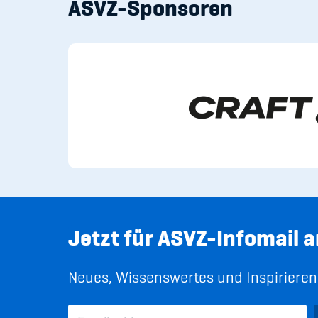
ASVZ-Sponsoren
Jetzt für ASVZ-Infomail 
Neues, Wissenswertes und Inspirierend