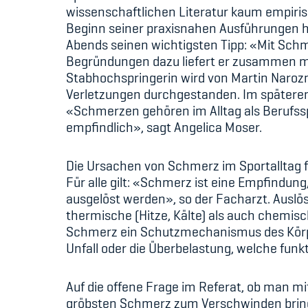
wissenschaftlichen Literatur kaum empiris
Beginn seiner praxisnahen Ausführungen hi
Abends seinen wichtigsten Tipp: «Mit Schme
Begründungen dazu liefert er zusammen mit
Stabhochspringerin wird von Martin Narozn
Verletzungen durchgestanden. Im späteren 
«Schmerzen gehören im Alltag als Berufssp
empfindlich», sagt Angelica Moser.
Die Ursachen von Schmerz im Sportalltag f
Für alle gilt: «Schmerz ist eine Empfindu
ausgelöst werden», so der Facharzt. Ausl
thermische (Hitze, Kälte) als auch chemis
Schmerz ein Schutzmechanismus des Körper
Unfall oder die Überbelastung, welche funk
Auf die offene Frage im Referat, ob man m
gröbsten Schmerz zum Verschwinden bringe