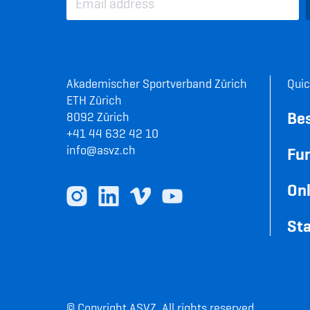
Akademischer Sportverband Zürich
Quic
ETH Zürich
Be
8092 Zürich
+41 44 632 42 10
info@asvz.ch
Fun
Onl
Sta
© Copyright ASVZ. All rights reserved.