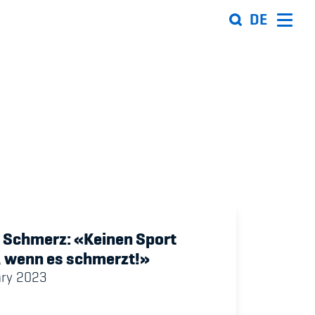
DE
Organisation
Team
ion
Offene Stellen
Mitgliedervereine
Sponsoren und Partner
 Schmerz: «Keinen Sport
ung
Netzwerk
, wenn es schmerzt!»
ary 2023
 Sport