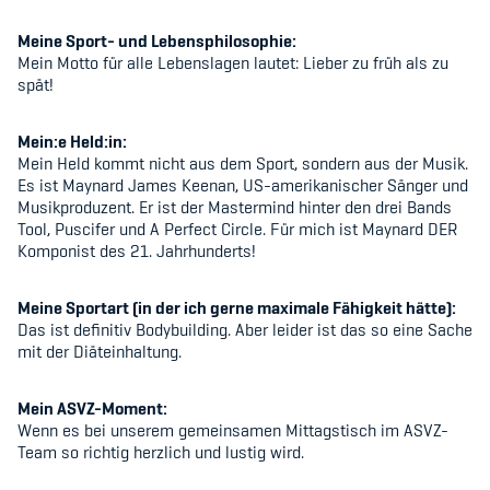
Kinderbetreuung
Meine Sport- und Lebensphilosophie:
Mein Motto für alle Lebenslagen lautet: Lieber zu früh als zu
Krankenversicherung
spät!
Schwangerschaft & Sport
Mein:e Held:in:
Spitzensport & Studium
Mein Held kommt nicht aus dem Sport, sondern aus der Musik.
Es ist Maynard James Keenan, US-amerikanischer Sänger und
Musikproduzent. Er ist der Mastermind hinter den drei Bands
Tool, Puscifer und A Perfect Circle. Für mich ist Maynard DER
Komponist des 21. Jahrhunderts!
Organisation
Meine Sportart (in der ich gerne maximale Fähigkeit hätte):
Das ist definitiv Bodybuilding. Aber leider ist das so eine Sache
mit der Diäteinhaltung.
Team
Offene Stellen
Mein ASVZ-Moment:
Wenn es bei unserem gemeinsamen Mittagstisch im ASVZ-
Mitgliedervereine
Team so richtig herzlich und lustig wird.