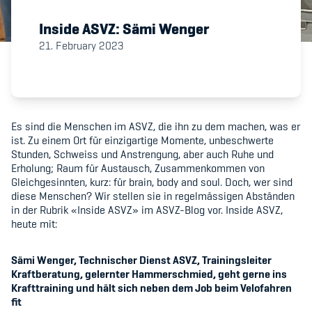
Inside ASVZ: Sämi Wenger
Member's Manual / FAQ
21. February 2023
Fairplay
Teilnahmeberechtigung
Es sind die Menschen im ASVZ, die ihn zu dem machen, was er
ist. Zu einem Ort für einzigartige Momente, unbeschwerte
Stunden, Schweiss und Anstrengung, aber auch Ruhe und
Erholung; Raum für Austausch, Zusammenkommen von
Gleichgesinnten, kurz: für brain, body and soul. Doch, wer sind
diese Menschen? Wir stellen sie in regelmässigen Abständen
Academy
in der Rubrik «Inside ASVZ» im ASVZ-Blog vor. Inside ASVZ,
heute mit:
Blog
Sämi Wenger,
Technischer Dienst ASVZ, Trainingsleiter
Diversität & Inklusion
Kraftberatung, gelernter Hammerschmied, geht gerne ins
Krafttraining und hält sich neben dem Job beim Velofahren
Infomails
fit