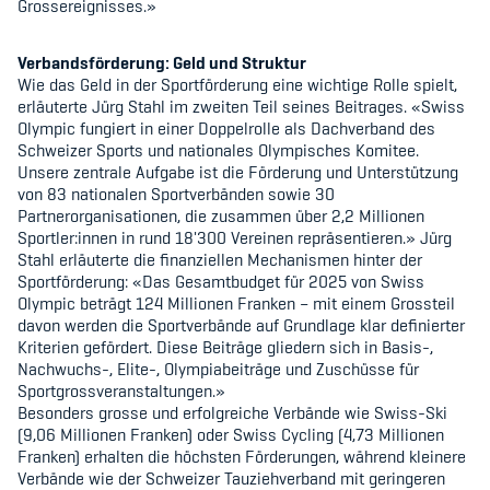
Grossereignisses.»
Sponsoren und Partner
Netzwerk
Verbandsförderung: Geld und Struktur
Wie das Geld in der Sportförderung eine wichtige Rolle spielt,
erläuterte Jürg Stahl im zweiten Teil seines Beitrages. «Swiss
Olympic fungiert in einer Doppelrolle als Dachverband des
Schweizer Sports und nationales Olympisches Komitee.
Unsere zentrale Aufgabe ist die Förderung und Unterstützung
von 83 nationalen Sportverbänden sowie 30
Partnerorganisationen, die zusammen über 2,2 Millionen
Sportler:innen in rund 18'300 Vereinen repräsentieren.» Jürg
Stahl erläuterte die finanziellen Mechanismen hinter der
Sportförderung: «Das Gesamtbudget für 2025 von Swiss
Olympic beträgt 124 Millionen Franken – mit einem Grossteil
davon werden die Sportverbände auf Grundlage klar definierter
Kriterien gefördert. Diese Beiträge gliedern sich in Basis-,
Nachwuchs-, Elite-, Olympiabeiträge und Zuschüsse für
Sportgrossveranstaltungen.»
Besonders grosse und erfolgreiche Verbände wie Swiss-Ski
(9,06 Millionen Franken) oder Swiss Cycling (4,73 Millionen
Franken) erhalten die höchsten Förderungen, während kleinere
Verbände wie der Schweizer Tauziehverband mit geringeren