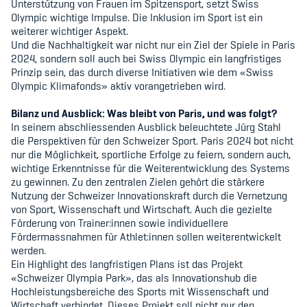
Unterstützung von Frauen im Spitzensport, setzt Swiss
Olympic wichtige Impulse. Die Inklusion im Sport ist ein
weiterer wichtiger Aspekt.
Und die Nachhaltigkeit war nicht nur ein Ziel der Spiele in Paris
2024, sondern soll auch bei Swiss Olympic ein langfristiges
Prinzip sein, das durch diverse Initiativen wie dem «Swiss
Olympic Klimafonds» aktiv vorangetrieben wird.
Bilanz und Ausblick: Was bleibt von Paris, und was folgt?
In seinem abschliessenden Ausblick beleuchtete Jürg Stahl
die Perspektiven für den Schweizer Sport. Paris 2024 bot nicht
nur die Möglichkeit, sportliche Erfolge zu feiern, sondern auch,
wichtige Erkenntnisse für die Weiterentwicklung des Systems
zu gewinnen. Zu den zentralen Zielen gehört die stärkere
Nutzung der Schweizer Innovationskraft durch die Vernetzung
von Sport, Wissenschaft und Wirtschaft. Auch die gezielte
Förderung von Trainer:innen sowie individuellere
Fördermassnahmen für Athlet:innen sollen weiterentwickelt
werden.
Ein Highlight des langfristigen Plans ist das Projekt
«Schweizer Olympia Park», das als Innovationshub die
Hochleistungsbereiche des Sports mit Wissenschaft und
Wirtschaft verbindet. Dieses Projekt soll nicht nur den