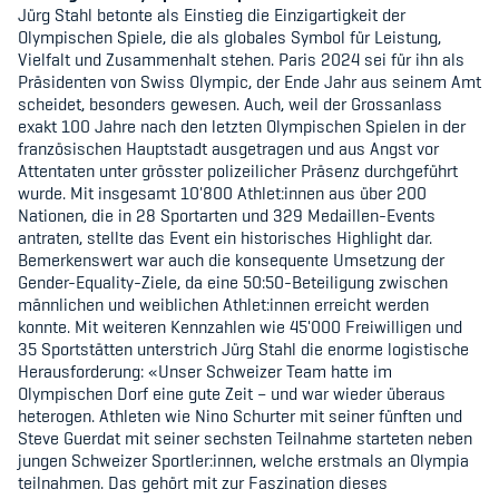
Jürg Stahl betonte als Einstieg die Einzigartigkeit der
Kinderbetreuung
Olympischen Spiele, die als globales Symbol für Leistung,
Vielfalt und Zusammenhalt stehen. Paris 2024 sei für ihn als
Krankenversicherung
Präsidenten von Swiss Olympic, der Ende Jahr aus seinem Amt
scheidet, besonders gewesen. Auch, weil der Grossanlass
Schwangerschaft & Sport
exakt 100 Jahre nach den letzten Olympischen Spielen in der
französischen Hauptstadt ausgetragen und aus Angst vor
Spitzensport & Studium
Attentaten unter grösster polizeilicher Präsenz durchgeführt
wurde. Mit insgesamt 10'800 Athlet:innen aus über 200
Nationen, die in 28 Sportarten und 329 Medaillen-Events
antraten, stellte das Event ein historisches Highlight dar.
Bemerkenswert war auch die konsequente Umsetzung der
Gender-Equality-Ziele, da eine 50:50-Beteiligung zwischen
männlichen und weiblichen Athlet:innen erreicht werden
Organisation
konnte. Mit weiteren Kennzahlen wie 45'000 Freiwilligen und
35 Sportstätten unterstrich Jürg Stahl die enorme logistische
Team
Herausforderung: «Unser Schweizer Team hatte im
Olympischen Dorf eine gute Zeit – und war wieder überaus
Offene Stellen
heterogen. Athleten wie Nino Schurter mit seiner fünften und
Steve Guerdat mit seiner sechsten Teilnahme starteten neben
Mitgliedervereine
jungen Schweizer Sportler:innen, welche erstmals an Olympia
teilnahmen. Das gehört mit zur Faszination dieses