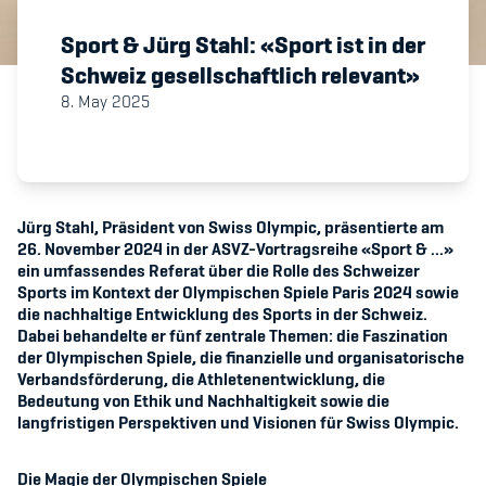
Sport & Jürg Stahl: «Sport ist in der
Member's Manual / FAQ
Schweiz gesellschaftlich relevant»
8. May 2025
Fairplay
Teilnahmeberechtigung
Jürg Stahl, Präsident von Swiss Olympic, präsentierte am
26. November 2024 in der ASVZ-Vortragsreihe «Sport & ...»
ein umfassendes Referat über die Rolle des Schweizer
Sports im Kontext der Olympischen Spiele Paris 2024 sowie
Academy
die nachhaltige Entwicklung des Sports in der Schweiz.
Dabei behandelte er fünf zentrale Themen: die Faszination
der Olympischen Spiele, die finanzielle und organisatorische
Blog
Verbandsförderung, die Athletenentwicklung, die
Bedeutung von Ethik und Nachhaltigkeit sowie die
Diversität & Inklusion
langfristigen Perspektiven und Visionen für Swiss Olympic.
Infomails
Die Magie der Olympischen Spiele