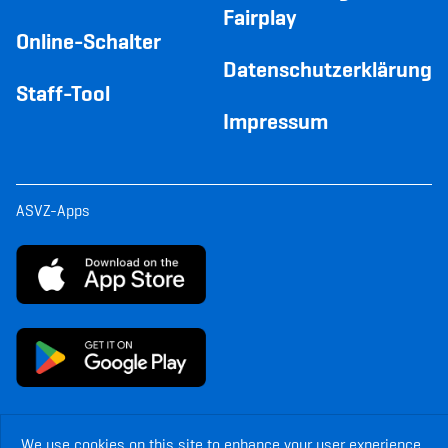
Fairplay
Online-Schalter
Datenschutzerklärung
Staff-Tool
Impressum
ASVZ-Apps
We use cookies on this site to enhance your user experience.