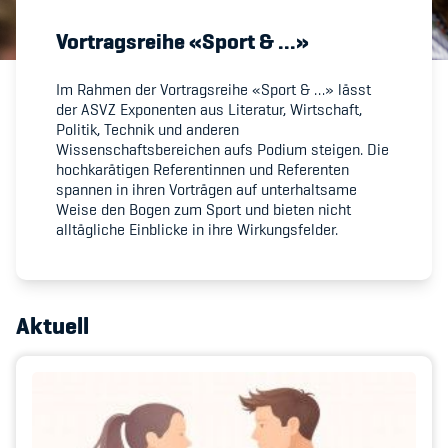
Vortragsreihe «Sport & ...»
Member's Manual / FAQ
Im Rahmen der Vortragsreihe «Sport & …» lässt
Fairplay
der ASVZ Exponenten aus Literatur, Wirtschaft,
Politik, Technik und anderen
Wissenschaftsbereichen aufs Podium steigen. Die
Teilnahmeberechtigung
hochkarätigen Referentinnen und Referenten
spannen in ihren Vorträgen auf unterhaltsame
Weise den Bogen zum Sport und bieten nicht
alltägliche Einblicke in ihre Wirkungsfelder.
Academy
Aktuell
Blog
Diversität & Inklusion
Infomails