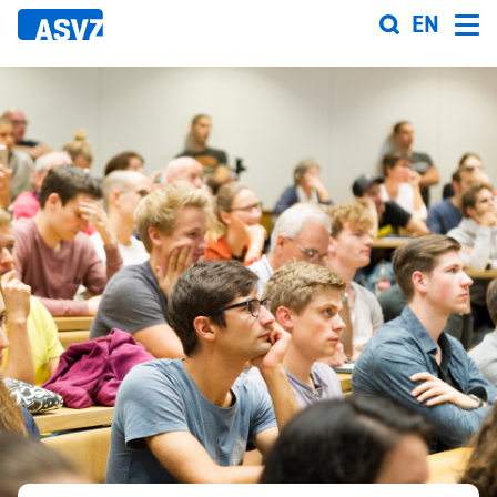
Direkt
EN
zum
Inhalt
Sportfahrplan
Sportarten
Sportanlagen
Events
ASVZ@home