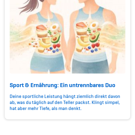
Kinderbetreuung
Krankenversicherung
Schwangerschaft & Sport
Spitzensport & Studium
Organisation
Sport & Ernährung: Ein untrennbares Duo
Deine sportliche Leistung hängt ziemlich direkt davon
Team
ab, was du täglich auf den Teller packst. Klingt simpel,
hat aber mehr Tiefe, als man denkt.
Offene Stellen
Mitgliedervereine