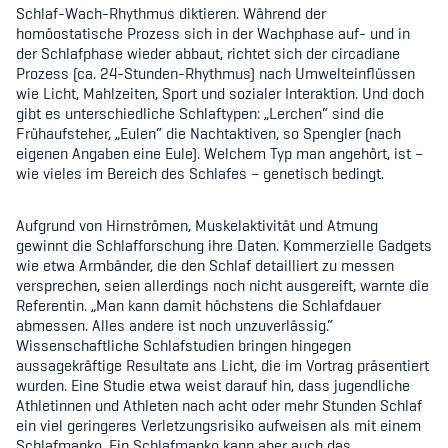
Schlaf-Wach-Rhythmus diktieren. Während der
homöostatische Prozess sich in der Wachphase auf- und in
der Schlafphase wieder abbaut, richtet sich der circadiane
Member's Manual / FAQ
Prozess (ca. 24-Stunden-Rhythmus) nach Umwelteinflüssen
wie Licht, Mahlzeiten, Sport und sozialer Interaktion. Und doch
Fairplay
gibt es unterschiedliche Schlaftypen: „Lerchen“ sind die
Frühaufsteher, „Eulen“ die Nachtaktiven, so Spengler (nach
eigenen Angaben eine Eule). Welchem Typ man angehört, ist –
Teilnahmeberechtigung
wie vieles im Bereich des Schlafes – genetisch bedingt.
Aufgrund von Hirnströmen, Muskelaktivität und Atmung
gewinnt die Schlafforschung ihre Daten. Kommerzielle Gadgets
wie etwa Armbänder, die den Schlaf detailliert zu messen
versprechen, seien allerdings noch nicht ausgereift, warnte die
Academy
Referentin. „Man kann damit höchstens die Schlafdauer
abmessen. Alles andere ist noch unzuverlässig.“
Blog
Wissenschaftliche Schlafstudien bringen hingegen
aussagekräftige Resultate ans Licht, die im Vortrag präsentiert
Diversität & Inklusion
wurden. Eine Studie etwa weist darauf hin, dass jugendliche
Athletinnen und Athleten nach acht oder mehr Stunden Schlaf
Infomails
ein viel geringeres Verletzungsrisiko aufweisen als mit einem
Schlafmanko. Ein Schlafmanko kann aber auch das