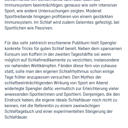
Kinderbetreuung
Immunsystem beeinträchtigen, genauso wie sehr intensiver
Sport, wie andere Untersuchungen zeigten. Moderat
Sporttreibende hingegen profitieren von einem gestärkten
Krankenversicherung
Immunsystem. Im Schlaf wird zudem Gelerntes gefestigt, bei
Sportlichen wie Passiven.
Schwangerschaft & Sport
Spitzensport & Studium
Für das sehr zahlreich erschienene Publikum hielt Spengler
konkrete Tricks für guten Schlaf bereit. Neben dem sparsamen
Konsum von Koffein in der zweiten Tageshälfte sei wenn
möglich auf Schlafmedikamente zu verzichten, insbesondere
vor nahenden Wettkämpfen. Fänden diese fern von zuhause
statt, solle man den eigenen Schlafrhythmus schon einige
Tage früher anzupassen versuchen. Den Mythos der
Organisation
schlafbeeinträchtigenden Wirkung von Sport am Abend
widerlegte Spengler dafür, vermutlich zur Erleichterung vieler
Team
anwesenden Sportlerinnen und Sportlern. Denjenigen, die den
Eindruck haben, die eigene ideale Schlafdauer noch nicht zu
Offene Stellen
kennen, riet die Referentin zu einem zweiwöchigen
Schlaftagebuch und einer experimentellen Steigerung der
Schlafdauer.
Mitgliedervereine