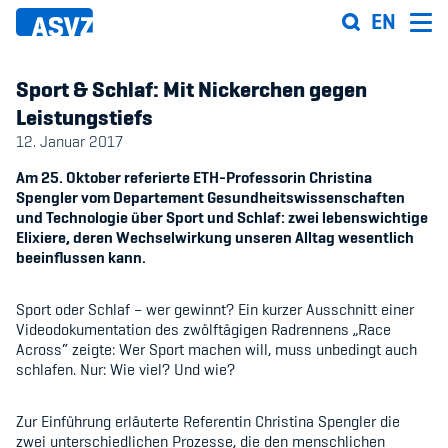
Direkt
EN
zum
Inhalt
Sport & Schlaf: Mit Nickerchen gegen
Leistungstiefs
12. Januar 2017
Sportfahrplan
Am 25. Oktober referierte ETH-Professorin Christina
Spengler vom Departement Gesundheitswissenschaften
Sportarten
und Technologie über Sport und Schlaf: zwei lebenswichtige
Elixiere, deren Wechselwirkung unseren Alltag wesentlich
Sportanlagen
beeinflussen kann.
Sport oder Schlaf – wer gewinnt? Ein kurzer Ausschnitt einer
Events
Videodokumentation des zwölftägigen Radrennens „Race
Across“ zeigte: Wer Sport machen will, muss unbedingt auch
ASVZ@home
schlafen. Nur: Wie viel? Und wie?
Zur Einführung erläuterte Referentin Christina Spengler die
zwei unterschiedlichen Prozesse, die den menschlichen