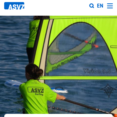
Direkt
EN
zum
Inhalt
Sportfahrplan
Sportarten
Sportanlagen
Events
ASVZ@home