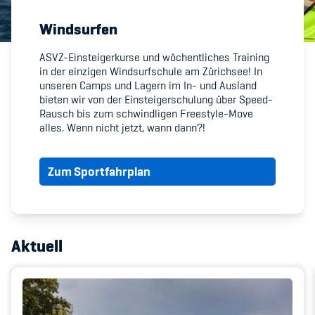
Windsurfen
Member's Manual / FAQ
ASVZ-Einsteigerkurse und wöchentliches Training
in der einzigen Windsurfschule am Zürichsee! In
Fairplay
unseren Camps und Lagern im In- und Ausland
bieten wir von der Einsteigerschulung über Speed-
Teilnahmeberechtigung
Rausch bis zum schwindligen Freestyle-Move
alles. Wenn nicht jetzt, wann dann?!
Zum Sportfahrplan
Academy
Blog
Aktuell
Diversität & Inklusion
Infomails