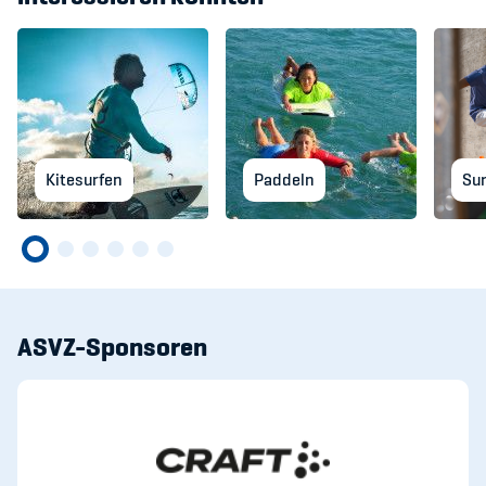
Kitesurfen
Paddeln
Su
ASVZ-Sponsoren