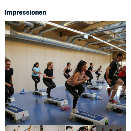
Kinderbetreuung
Impressionen
Krankenversicherung
Schwangerschaft & Sport
Spitzensport & Studium
Organisation
Team
Offene Stellen
Mitgliedervereine