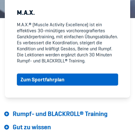
M.A.X.
Member's Manual / FAQ
M.A.X.® (Muscle Activity Excellence) ist ein
effektives 30-minütiges vorchoreografiertes
Fairplay
Ganzkörpertraining, mit einfachen Übungsabläufen.
Es verbessert die Koordination, steigert die
Teilnahmeberechtigung
Kondition und kräftigt Gesäss, Beine und Rumpf.
Die Lektionen werden ergänzt durch 30 Minuten
Rumpf- und BLACKROLL® Training.
Zum Sportfahrplan
Academy
Blog
Rumpf- und BLACKROLL® Training
Diversität & Inklusion
Gut zu wissen
Infomails