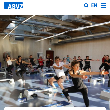
Direkt
EN
zum
Inhalt
Sportfahrplan
Sportarten
Sportanlagen
Events
ASVZ@home