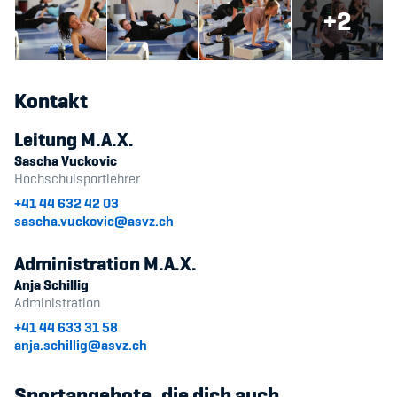
Sponsoren und Partner
+2
Netzwerk
Kontakt
Leitung M.A.X.
Sascha Vuckovic
Hochschulsportlehrer
+41 44 632 42 03
sascha.vuckovic@asvz.ch
Administration M.A.X.
Anja Schillig
Administration
+41 44 633 31 58
anja.schillig@asvz.ch
Sportangebote, die dich auch