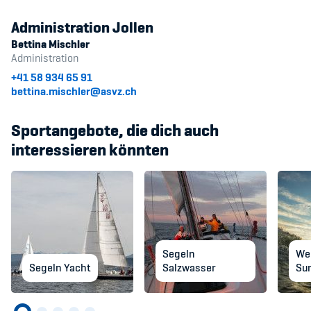
Administration Jollen
Bettina Mischler
Administration
+41 58 934 65 91
bettina.mischler@asvz.ch
Sportangebote, die dich auch
interessieren könnten
Segeln
Wel
Segeln Yacht
Salzwasser
Sur