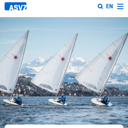
Direkt
EN
zum
Inhalt
Sportfahrplan
Sportarten
Sportanlagen
Events
ASVZ@home