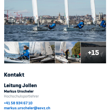
+15
Kontakt
Leitung Jollen
Markus Urscheler
Hochschulsportlehrer
+41 58 934 67 10
markus.urscheler@asvz.ch