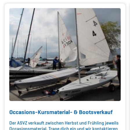
Kinderbetreuung
Krankenversicherung
Schwangerschaft & Sport
Spitzensport & Studium
Organisation
Team
Offene Stellen
Occasions-Kursmaterial- & Bootsverkauf
Mitgliedervereine
Der ASVZ verkauft zwischen Herbst und Frühling jeweils
Occasionsmaterial. Trage dich ein und wir kontaktieren