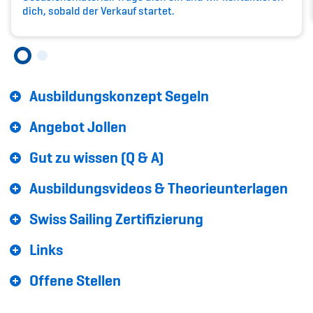
Sponsoren und Partner
dich, sobald der Verkauf startet.
Netzwerk
Ausbildungskonzept Segeln
Angebot Jollen
Gut zu wissen (Q & A)
Ausbildungsvideos & Theorieunterlagen
Swiss Sailing Zertifizierung
Links
Offene Stellen