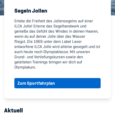
Segeln Jollen
Member's Manual / FAQ
Erlebe die Freiheit des Jollensegelns auf einer
ILCA Jolle! Erlerne das Segelhandwerk und
Fairplay
genieße das Gefühl des Windes in deinen Haaren,
wenn du auf deiner Jolle über das Wasser
Teilnahmeberechtigung
fliegst.
Die 1969 unter dem Label Laser
entworfene ILCA Jolle wird alleine gesegelt und ist
auch heute noch Olympiaklasse. Mit unseren
Grund- und Vertiefungskursen sowie den
geleiteten Trainings bringen wir dich auf
Olympiakurs.
Academy
Zum Sportfahrplan
Blog
Diversität & Inklusion
Infomails
Aktuell