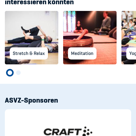
interessieren könnten
Stretch & Relax
Meditation
Yo
ASVZ-Sponsoren