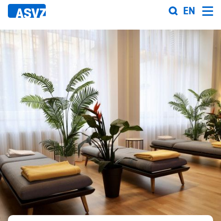
Direkt
EN
zum
Inhalt
Sportfahrplan
Sportarten
Sportanlagen
Events
ASVZ@home