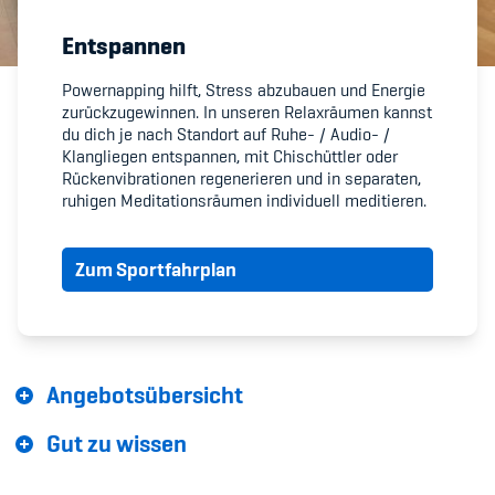
Entspannen
Member's Manual / FAQ
Powernapping hilft, Stress abzubauen und Energie
zurückzugewinnen. In unseren Relaxräumen kannst
Fairplay
du dich je nach Standort auf Ruhe- / Audio- /
Klangliegen entspannen, mit Chischüttler oder
Teilnahmeberechtigung
Rückenvibrationen regenerieren und in separaten,
ruhigen Meditationsräumen individuell meditieren.
Zum Sportfahrplan
Academy
Blog
Angebotsübersicht
Diversität & Inklusion
Gut zu wissen
Infomails