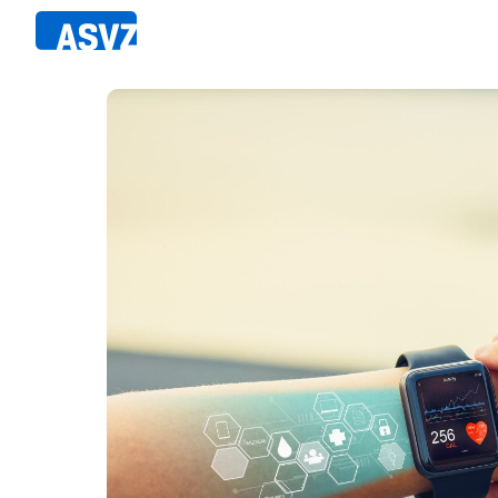
Direkt
zum
Inhalt
Sportfahrplan
Member
Fairpla
Sportarten
Teilna
Sportanlagen
Events
ASVZ@home