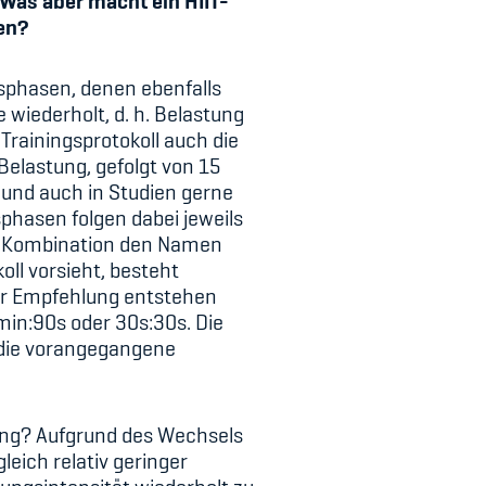
 Was aber macht ein HIIT-
en?
gsphasen, denen ebenfalls
wiederholt, d. h. Belastung
 Trainingsprotokoll auch die
Belastung, gefolgt von 15
s und auch in Studien gerne
phasen folgen dabei jeweils
er Kombination den Namen
ll vorsieht, besteht
ser Empfehlung entstehen
min:90s oder 30s:30s. Die
s die vorangegangene
ng? Aufgrund des Wechsels
eich relativ geringer