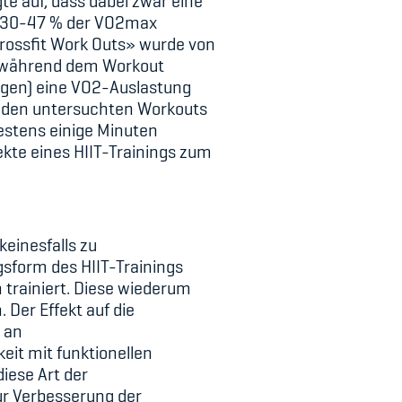
e auf, dass dabei zwar eine
ur 30-47 % der VO2max
rossfit Work Outs» wurde von
en während dem Workout
ugen) eine VO2-Auslastung
eiden untersuchten Workouts
estens einige Minuten
te eines HIIT-Trainings zum
keinesfalls zu
gsform des HIIT-Trainings
 trainiert. Diese wiederum
Der Effekt auf die
d an
eit mit funktionellen
iese Art der
ur Verbesserung der