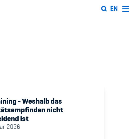
EN
Organisation
Team
ion
Offene Stellen
Mitgliedervereine
Sponsoren und Partner
aining - Weshalb das
tätsempfinden nicht
ung
Netzwerk
idend ist
 Sport
uar 2026