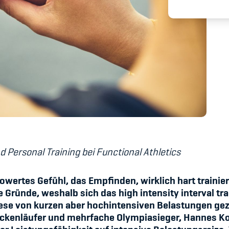
Spitzensport & St
nd Personal Training bei Functional Athletics
wertes Gefühl, das Empfinden, wirklich hart trainie
 Gründe, weshalb sich das high intensity interval tr
t diese von kurzen aber hochintensiven Belastungen g
treckenläufer und mehrfache Olympiasieger, Hannes K