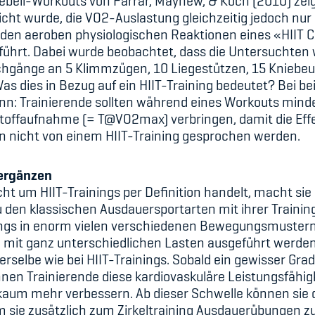
bell-Workouts von Farrar, Mayhew, & Koch (2010) zeigt
cht wurde, die VO2-Auslastung gleichzeitig jedoch n
den aeroben physiologischen Reaktionen eines «HIIT C
geführt. Dabei wurde beobachtet, dass die Untersucht
chgänge an 5 Klimmzügen, 10 Liegestützen, 15 Kniebe
s dies in Bezug auf ein HIIT-Training bedeutet? Bei b
Denn: Trainierende sollten während eines Workouts mind
ffaufnahme (= T@VO2max) verbringen, damit die Effek
nn nicht von einem HIIT-Training gesprochen werden.
 ergänzen
ht um HIIT-Trainings per Definition handelt, macht sie 
 den klassischen Ausdauersportarten mit ihrer Trainin
inings in enorm vielen verschiedenen Bewegungsmustern
 mit ganz unterschiedlichen Lasten ausgeführt werden. 
erselbe wie bei HIIT-Trainings. Sobald ein gewisser Gra
nnen Trainierende diese kardiovaskuläre Leistungsfähigk
t kaum mehr verbessern. Ab dieser Schwelle können sie d
em sie zusätzlich zum Zirkeltraining Ausdauerübungen z