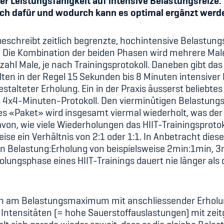
er Leistungsfähigkeit auf intensive Belastungsreize.
sich dafür und wodurch kann es optimal ergänzt werd
) beschreibt zeitlich begrenzte, hochintensive Belastun
. Die Kombination der beiden Phasen wird mehrere Male 
zahl Male, je nach Trainingsprotokoll. Daneben gibt das
ten in der Regel 15 Sekunden bis 8 Minuten intensiver 
stalteter Erholung. Ein in der Praxis äusserst beliebte
as 4x4-Minuten-Protokoll. Den vierminütigen Belastungs
ses «Paket» wird insgesamt viermal wiederholt, was d
on, wie viele Wiederholungen das HIIT-Trainingsprotoko
ise ein Verhältnis von 2:1 oder 1:1. In Anbetracht die
n Belastung:Erholung von beispielsweise 2min:1min, 3
olungsphase eines HIIT-Trainings dauert nie länger al
en am Belastungsmaximum mit anschliessender Erholu
tensitäten (= hohe Sauerstoffauslastungen) mit zeitgl