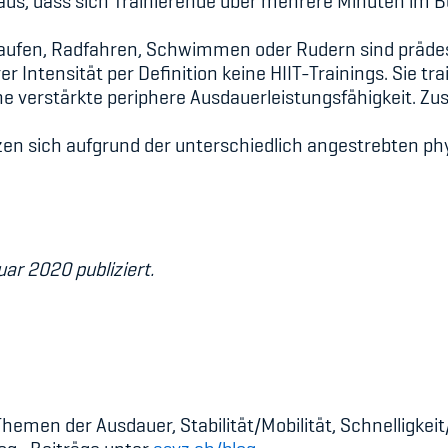
h aus, dass sich Trainierende über mehrere Minuten im 
ufen, Radfahren, Schwimmen oder Rudern sind prädesti
rer Intensität per Definition keine HIIT-Trainings. Sie t
e verstärkte periphere Ausdauerleistungsfähigkeit. Zus
änzen sich aufgrund der unterschiedlich angestrebten 
ar 2020 publiziert.
hemen der Ausdauer, Stabilität/Mobilität, Schnelligkeit