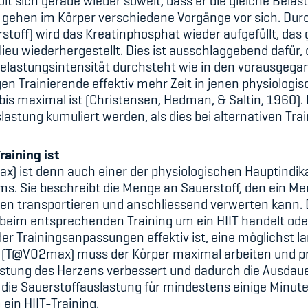
t sich gerade wieder soweit, dass er die gleiche Belas
n gehen im Körper verschiedene Vorgänge vor sich. Du
stoff) wird das Kreatinphosphat wieder aufgefüllt, das 
ieu wiederhergestellt. Dies ist ausschlaggebend dafür,
Belastungsintensität durchsteht wie in den vorausgega
gen Trainierende effektiv mehr Zeit in jenen physiologi
s maximal ist (Christensen, Hedman, & Saltin, 1960). E
lastung kumuliert werden, als dies bei alternativen Tra
raining ist
) ist denn auch einer der physiologischen Hauptindika
ums. Sie beschreibt die Menge an Sauerstoff, den ein 
en transportieren und anschliessend verwerten kann. 
beim entsprechenden Training um ein HIIT handelt oder
h der Trainingsanpassungen effektiv ist, eine möglichst
t (T@VO2max) muss der Körper maximal arbeiten und pr
istung des Herzens verbessert und dadurch die Ausdaue
s die Sauerstoffauslastung für mindestens einige Min
 ein HIIT-Training.