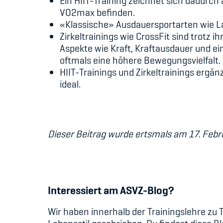
Ein HIIT-Training zeichnet sich dadurc
VO2max befinden.
«Klassische» Ausdauersportarten wie La
Zirkeltrainings wie CrossFit sind trotz ih
Aspekte wie Kraft, Kraftausdauer und ein
oftmals eine höhere Bewegungsvielfalt.
HIIT-Trainings und Zirkeltrainings erg
ideal.
Dieser Beitrag wurde ertsmals am 17. Febru
Interessiert am ASVZ-Blog?
Wir haben innerhalb der Trainingslehre zu T