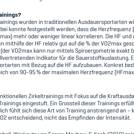
rainings?
rainings wurden in traditionellen Ausdauersportarten w
i konnte festgestellt werden, dass die Herzfrequenz (
x) mehr oder weniger linear korrelieren. Die HF und d
 mithilfe der HF relativ gut auf die % der VO2max gesc
it (der VO2max kann nur mittels Spiroergometrie exak
llvertretenden Indikator für die Sauerstoffauslastung. E
sportarten mit Bezug auf die HF aufzubauen. Konkret be
ereich von 90-95 % der maximalen Herzfrequenz (HFmax
nktionellen Zirkeltrainings mit Fokus auf die Kraftausd
rainings eingestuft. Ein Grossteil dieser Trainings erfüllt
lich fühlt sich diese Art von Training anstrengend an – k
 VO2 entscheidend, nicht das Empfinden der Intensität.