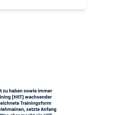
udium
rt zu haben sowie immer
aining (HIIT) wachsender
ezeichnete Trainingsform
olehmainen, setzte Anfang