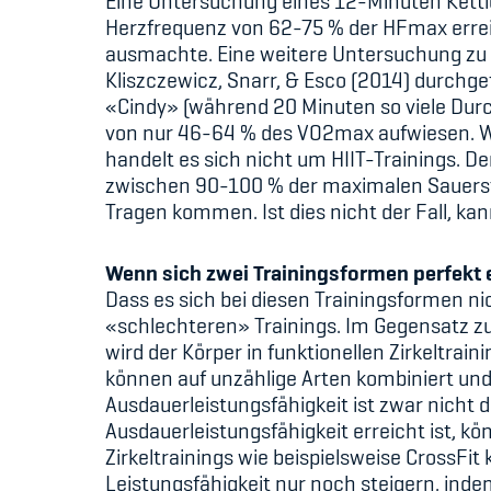
Eine Untersuchung eines 12-Minuten Kettle
Herzfrequenz von 62-75 % der HFmax errei
ausmachte. Eine weitere Untersuchung zu 
Kliszczewicz, Snarr, & Esco (2014) durch
«Cindy» (während 20 Minuten so viele Dur
von nur 46-64 % des VO2max aufwiesen. Wa
handelt es sich nicht um HIIT-Trainings. 
zwischen 90-100 % der maximalen Sauersto
Tragen kommen. Ist dies nicht der Fall, ka
Wenn sich zwei Trainingsformen perfekt
Dass es sich bei diesen Trainingsformen nic
«schlechteren» Trainings. Im Gegensatz zu
wird der Körper in funktionellen Zirkeltra
können auf unzählige Arten kombiniert und
Ausdauerleistungsfähigkeit ist zwar nicht d
Ausdauerleistungsfähigkeit erreicht ist, kö
Zirkeltrainings wie beispielsweise CrossFi
Leistungsfähigkeit nur noch steigern, ind