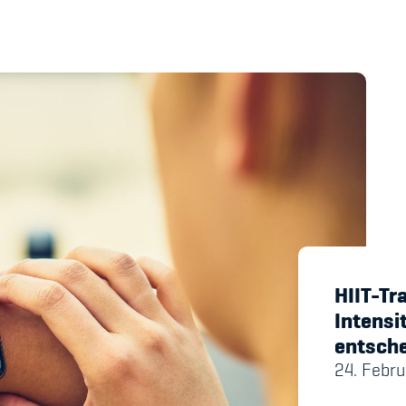
's Manual / FAQ
Academy
y
Blog
hmeberechtigung
Diversität & Inklus
Infomails
Kinderbetreuung
HIIT-Tr
Intensi
Krankenversicher
entsche
Schwangerschaft &
24. Febr