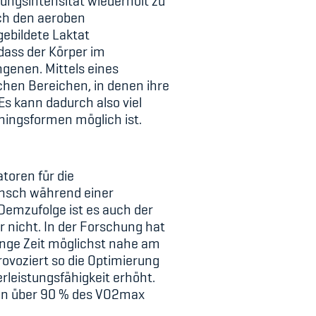
tungsintensität wiederholt zu
rch den aeroben
gebildete Laktat
 dass der Körper im
ngenen. Mittels eines
schen Bereichen, in denen ihre
s kann dadurch also viel
iningsformen möglich ist.
toren für die
Mensch während einer
Demzufolge ist es auch der
 nicht. In der Forschung hat
 lange Zeit möglichst nahe am
ovoziert so die Optimierung
rleistungsfähigkeit erhöht.
uten über 90 % des VO2max