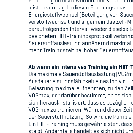
Ermüdung erreicht werden. Der Körper erhol
leisten vermag. In diesen Erholungsphase
Energiestoffwechsel (Beteiligung von Sauer
verstoffwechselt und allgemein das Zell-Mil
darauffolgenden Intervall wieder dieselbe 
geeigneten HIIT-Trainingsprotokoll verbrin
Sauerstoffauslastung annähernd maximal bi
mehr Trainingszeit bei hoher Sauerstoffaus
Ab wann ein intensives Training ein HIIT-T
Die maximale Sauerstoffauslastung (VO2max
Ausdauerleistungsfähigkeit eines Individu
Belastung maximal aufnehmen, zu den Zell
VO2max, der darüber bestimmt, ob es sich 
sich herauskristallisiert, dass es bezüglic
VO2max zu trainieren. Während dieser Zei
der Sauerstoffnutzung. So wird die Pumple
Ein HIIT-Training muss gewährleisten, das
steigt. Andernfalls handelt es sich nicht um