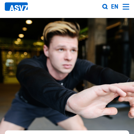
Direkt
EN
zum
Inhalt
Sportfahrplan
Sportarten
Sportanlagen
Events
ASVZ@home