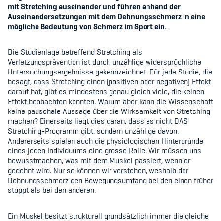
mit Stretching auseinander und führen anhand der
Kinderbetreuung
Auseinandersetzungen mit dem Dehnungsschmerz in eine
mögliche Bedeutung von Schmerz im Sport ein.
Krankenversicherung
Schwangerschaft & Sport
Die Studienlage betreffend Stretching als
Verletzungsprävention ist durch unzählige widersprüchliche
Untersuchungsergebnisse gekennzeichnet. Für jede Studie, die
Spitzensport & Studium
besagt, dass Stretching einen (positiven oder negativen) Effekt
darauf hat, gibt es mindestens genau gleich viele, die keinen
Effekt beobachten konnten. Warum aber kann die Wissenschaft
keine pauschale Aussage über die Wirksamkeit von Stretching
machen? Einerseits liegt dies daran, dass es nicht DAS
Stretching-Programm gibt, sondern unzählige davon.
Organisation
Andererseits spielen auch die physiologischen Hintergründe
eines jeden Individuums eine grosse Rolle. Wir müssen uns
Team
bewusstmachen, was mit dem Muskel passiert, wenn er
gedehnt wird. Nur so können wir verstehen, weshalb der
Dehnungsschmerz den Bewegungsumfang bei den einen früher
Offene Stellen
stoppt als bei den anderen.
Mitgliedervereine
Ein Muskel besitzt strukturell grundsätzlich immer die gleiche