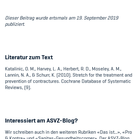
Dieser Beitrag wurde ertsmals am 19. September 2019
publiziert.
Literatur zum Text
Katalinic, O. M., Harvey, L. A., Herbert, R. D., Moseley, A. M.,
Lannin, N. A., & Schurr, K. (2010). Stretch for the treatment and
prevention of contractures.
Cochrane Database of Systematic
Reviews, (9).
Interessiert am ASVZ-Blog?
Wir schreiben auch in den weiteren Rubriken
«
Das ist...
»
,
«
Pro
& Kontra
»
und
«
Sanitas-Gesundheitscorner
»
. Der ASVZ-Blog