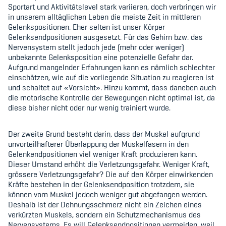
Sportart und Aktivitätslevel stark variieren, doch verbringen wir
in unserem alltäglichen Leben die meiste Zeit in mittleren
Gelenkspositionen. Eher selten ist unser Körper
Gelenksendpositionen ausgesetzt. Für das Gehirn bzw. das
Nervensystem stellt jedoch jede (mehr oder weniger)
unbekannte Gelenksposition eine potenzielle Gefahr dar.
Aufgrund mangelnder Erfahrungen kann es nämlich schlechter
einschätzen, wie auf die vorliegende Situation zu reagieren ist
und schaltet auf
«
Vorsicht
»
. Hinzu kommt, dass daneben auch
die motorische Kontrolle der Bewegungen nicht optimal ist, da
diese bisher nicht oder nur wenig trainiert wurde.
Der zweite Grund besteht darin, dass der Muskel aufgrund
unvorteilhafterer Überlappung der Muskelfasern in den
Gelenkendpositionen viel weniger Kraft produzieren kann.
Dieser Umstand erhöht die Verletzungsgefahr. Weniger Kraft,
grössere Verletzungsgefahr? Die auf den Körper einwirkenden
Kräfte bestehen in der Gelenksendposition trotzdem, sie
können vom Muskel jedoch weniger gut abgefangen werden.
Deshalb ist der Dehnungsschmerz nicht ein Zeichen eines
verkürzten Muskels, sondern ein Schutzmechanismus des
Nervensystems. Es will Gelenksendpositionen vermeiden, weil