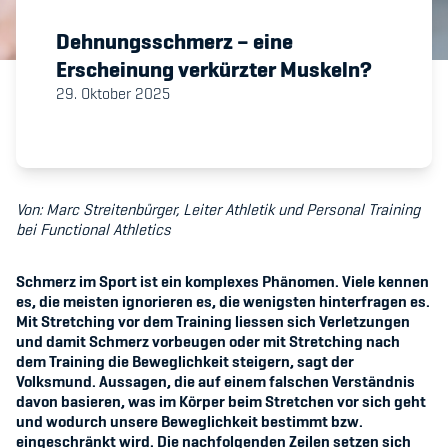
Dehnungsschmerz – eine
Member's Manual / FAQ
Erscheinung verkürzter Muskeln?
29. Oktober 2025
Fairplay
Teilnahmeberechtigung
Von: Marc Streitenbürger, Leiter Athletik und Personal Training
bei Functional Athletics
Schmerz im Sport ist ein komplexes Phänomen. Viele kennen
Academy
es, die meisten ignorieren es, die wenigsten hinterfragen es.
Mit Stretching vor dem Training liessen sich Verletzungen
Blog
und damit Schmerz vorbeugen oder mit Stretching nach
dem Training die Beweglichkeit steigern, sagt der
Diversität & Inklusion
Volksmund. Aussagen, die auf einem falschen Verständnis
davon basieren, was im Körper beim Stretchen vor sich geht
Infomails
und wodurch unsere Beweglichkeit bestimmt bzw.
eingeschränkt wird. Die nachfolgenden Zeilen setzen sich