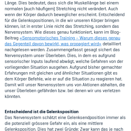
Sponsoren und Partner
Länge. Dies bedeutet, dass sich die Muskellänge bei einem
normalen (auch häufigem) Stretching nicht verändert. Auch
wenn der Körper dadurch beweglicher erscheint. Entscheidend
Netzwerk
für die Gelenkspositionen, in die wir unseren Körper bringen
können, ist in erster Linie nicht das Stretching, sondern das
Nervensystem. Wie dieses genau funktioniert, kann im Blog-
Beitrag
«
Sensomotorisches Training – Warum dieses genau
das Gegenteil davon bewirkt, was propagiert wird
»
detailliert
nachgelesen werden. Zusammengefasst gesagt sichert das
Nervensystem unser Überleben. Dies, in dem es aufgrund
sensorischer Inputs laufend abwägt, welche Gefahren von der
vorliegenden Situation ausgehen. Aufgrund bisher gemachter
Erfahrungen mit gleichen und ähnlicher Situationen gibt es
dem Körper Befehle, wie er auf die Situation zu reagieren hat.
Damit will unser Nervensystem uns von Aktionen abhalten, die
unser Überleben gefährden bzw. bei denen wir uns verletzen
könnten.
Entscheidend ist die Gelenksposition
Das Nervensystem schätzt eine Gelenksendposition immer als
die potenziell grössere Gefahr ein, als eine mittlere
Gelenksposition. Dies hat zwei Gründe: Zwar kann das je nach