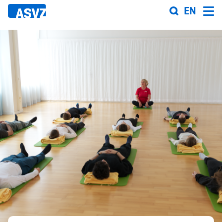
Direkt
EN
zum
Inhalt
Sportfahrplan
Sportarten
Sportanlagen
Events
ASVZ@home