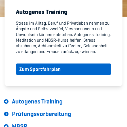
Autogenes Training
Member's Manual / FAQ
Stress im Alltag, Beruf und Privatleben nehmen zu.
Ängste und Selbstzweifel, Verspannungen und
Fairplay
Unwohlsein können entstehen. Autogenes Training,
Meditation und MBSR-Kurse helfen, Stress
Teilnahmeberechtigung
abzubauen, Achtsamkeit zu fördern, Gelassenheit
zu erlangen und Freude zurückzugewinnen.
Zum Sportfahrplan
Academy
Blog
Autogenes Training
Diversität & Inklusion
Prüfungsvorbereitung
Infomails
MBSR