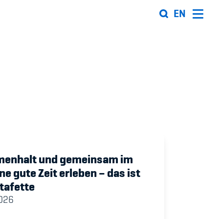
EN
Organisation
Team
ion
Offene Stellen
Mitgliedervereine
Sponsoren und Partner
enhalt und gemeinsam im
ne gute Zeit erleben – das ist
ung
Netzwerk
tafette
 Sport
2026