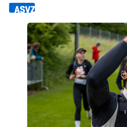
Direkt
zum
Inhalt
Sportfahrplan
Member
Fairpla
Sportarten
Teilna
Sportanlagen
Events
ASVZ@home