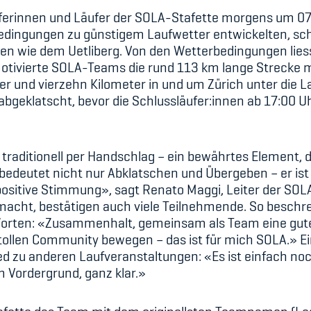
uferinnen und Läufer der SOLA-Stafette morgens um 0
edingungen zu günstigem Laufwetter entwickelten, sch
n wie dem Uetliberg. Von den Wetterbedingungen liess
otivierte SOLA-Teams die rund 113 km lange Strecke m
er und vierzehn Kilometer in und um Zürich unter die 
geklatscht, bevor die Schlussläufer:innen ab 17:00 Uhr 
 traditionell per Handschlag – ein bewährtes Element, 
e bedeutet nicht nur Abklatschen und Übergeben – er is
 positive Stimmung», sagt Renato Maggi, Leiter der SOL
acht, bestätigen auch viele Teilnehmende. So beschre
orten: «Zusammenhalt, gemeinsam als Team eine gute 
ollen Community bewegen – das ist für mich SOLA.» Ei
 zu anderen Laufveranstaltungen: «Es ist einfach noc
m Vordergrund, ganz klar.»