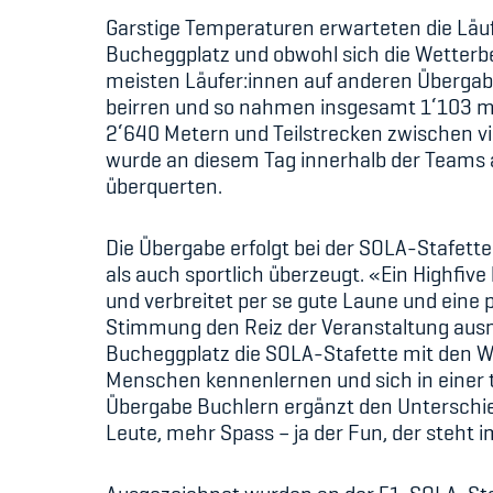
Garstige Temperaturen erwarteten die Lä
Bucheggplatz und obwohl sich die Wetterb
meisten Läufer:innen auf anderen Übergabe
beirren und so nahmen insgesamt
1‘103 m
2‘640 Metern und Teilstrecken zwischen vi
wurde an diesem Tag innerhalb der Teams ab
überquerten.
Die Übergabe erfolgt bei der SOLA-Stafette
als auch sportlich überzeugt. «Ein Highfiv
und verbreitet per se gute Laune und eine
Stimmung den Reiz der Veranstaltung ausm
Bucheggplatz die SOLA-Stafette mit den W
Menschen kennenlernen und sich in einer t
Übergabe Buchlern ergänzt den Unterschied
Leute, mehr Spass – ja der Fun, der steht i