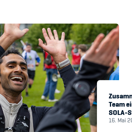
's Manual / FAQ
Academy
y
Blog
hmeberechtigung
Diversität & Inklus
Infomails
Kinderbetreuung
Zusamm
Team ei
Krankenversicher
SOLA-S
Schwangerschaft &
16. Mai 