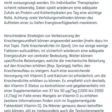
nicht vorausgesagt werden. Ein individueller Therapieplan
scheint notwendig. Dabei spielt wiederum eine adäquate
Zufuhr an Protein und Kohlenhydraten pro Tag eine wichtige
Rolle. Achtung: orale Verhütungsmethoden können das
Auftreten einer zu tiefen Energieverfügbarkeit maskieren.
Verschiedene Strategien zur Verbesserung der
Knochengesundheit können angewendet werden (mehr dazu im
Hot Topic
Tiefe Knochendichte im Sport
). Um nur einige wenige
Faktoren aufzuzählen, ist sicherlich wiederum eine adäquate
Energiezufuhr von zentraler Bedeutung. Weiter können
spezifische Belastungen, welche die mechanische Belastung
auf den Knochen erhöhen (Bsp. Sprünge), helfen, den
Knochenaufbau zu steigern. Auch eine ausreichende
Versorgung mit Vitamin D und Kalzium ist erforderlich, um die
Knochendichte erhöhen zu können. Es empfiehlt sich deshalb,
den Vitamin D Status zu kontrollieren und gegebenenfalls mit
einer Supplementation von 37 bis 50
µ
g/Tag (1500 bis 2000
I.E./Tag) im Falle eines Mangels an Vitamin D zu erhöhen
(weitere Informationen finden sich im Supplementguide
Faktenblatt Vitamin D). Da Männer genauso davon betroffen
sein können, gilt es insbesondere auch die Testosteronwerte