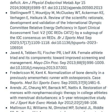
deficit.
Am J Physiol Endocrinol Metab
. Apr 15
2014;306(8):E989-97. doi:10.1152/ajpendo.00590.2013
Stellingwerff T, Mountjoy M, McCluskey WT, Ackerman KE,
Verhagen E, Heikura IA. Review of the scientific rationale,
development and validation of the International Olympic
Committee Relative Energy Deficiency in Sport Clinical
Assessment Tool: V.2 (IOC REDs CAT2)-by a subgroup of
the IOC consensus on REDs.
Br J Sports Med
. Sep
2023;57(17):1109-1118. doi:10.1136/bjsports-2023-
106914
Javed A, Tebben PJ, Fischer PR, Lteif AN. Female athlete
triad and its components: toward improved screening and
management.
Mayo Clin Proc
. Sep 2013;88(9):996-1009.
doi:10.1016/j.mayocp.2013.07.001
Fredericson M, Kent K. Normalization of bone density in a
previously amenorrheic runner with osteoporosis. Case
Reports.
Med Sci Sports Exerc
. Sep 2005;37(9):1481-6.
Arends JC, Cheung MY, Barrack MT, Nattiv A. Restoration of
menses with nonpharmacologic therapy in college athletes
with menstrual disturbances: a 5-year retrospective study.
Int J Sport Nutr Exerc Metab
. Apr 2012;22(2):98-108.
Mallinson RJ, Williams NI, Olmsted MP, Scheid JL, Riddle