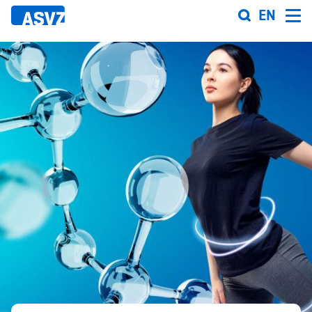
Direkt
EN
zum
Inhalt
Sportfahrplan
Sportarten
Sportanlagen
Events
ASVZ@home