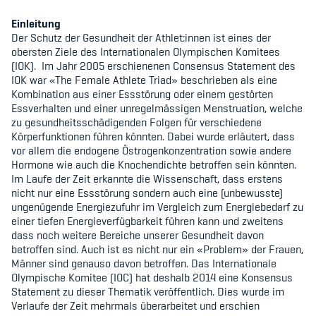
Kinderbetreuung
Einleitung
Der Schutz der Gesundheit der Athlet:innen ist eines der
Krankenversicherung
obersten Ziele des Internationalen Olympischen Komitees
(IOK).
Im Jahr 2005 erschienenen Consensus Statement des
Schwangerschaft & Sport
IOK war «The Female Athlete Triad» beschrieben als eine
Kombination aus einer Essstörung oder einem gestörten
Spitzensport & Studium
Essverhalten und einer unregelmässigen Menstruation, welche
zu gesundheitsschädigenden Folgen für verschiedene
Körperfunktionen führen könnten. Dabei wurde erläutert, dass
vor allem die endogene Östrogenkonzentration sowie andere
Hormone wie auch die Knochendichte betroffen sein könnten.
Im Laufe der Zeit erkannte die Wissenschaft, dass erstens
nicht nur eine Essstörung sondern auch eine (unbewusste)
Organisation
ungenügende Energiezufuhr im Vergleich zum Energiebedarf zu
einer tiefen Energieverfügbarkeit führen kann und zweitens
Team
dass noch weitere Bereiche unserer Gesundheit davon
betroffen sind. Auch ist es nicht nur ein «Problem» der Frauen,
Offene Stellen
Männer sind genauso davon betroffen. Das Internationale
Olympische Komitee (IOC) hat deshalb 2014 eine Konsensus
Mitgliedervereine
Statement zu dieser Thematik veröffentlich. Dies wurde im
Verlaufe der Zeit mehrmals überarbeitet und erschien