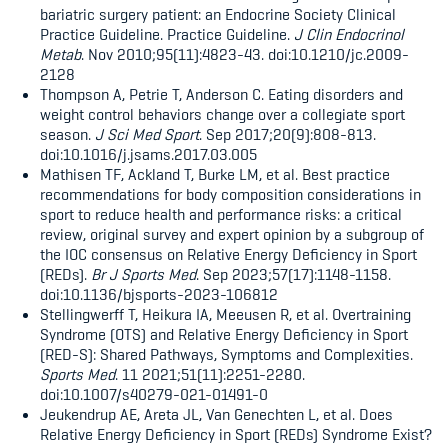
bariatric surgery patient: an Endocrine Society Clinical
Practice Guideline. Practice Guideline.
J Clin Endocrinol
Metab
. Nov 2010;95(11):4823-43. doi:10.1210/jc.2009-
2128
Thompson A, Petrie T, Anderson C. Eating disorders and
weight control behaviors change over a collegiate sport
season.
J Sci Med Sport
. Sep 2017;20(9):808-813.
doi:10.1016/j.jsams.2017.03.005
Mathisen TF, Ackland T, Burke LM, et al. Best practice
recommendations for body composition considerations in
sport to reduce health and performance risks: a critical
review, original survey and expert opinion by a subgroup of
the IOC consensus on Relative Energy Deficiency in Sport
(REDs).
Br J Sports Med
. Sep 2023;57(17):1148-1158.
doi:10.1136/bjsports-2023-106812
Stellingwerff T, Heikura IA, Meeusen R, et al. Overtraining
Syndrome (OTS) and Relative Energy Deficiency in Sport
(RED-S): Shared Pathways, Symptoms and Complexities.
Sports Med
. 11 2021;51(11):2251-2280.
doi:10.1007/s40279-021-01491-0
Jeukendrup AE, Areta JL, Van Genechten L, et al. Does
Relative Energy Deficiency in Sport (REDs) Syndrome Exist?