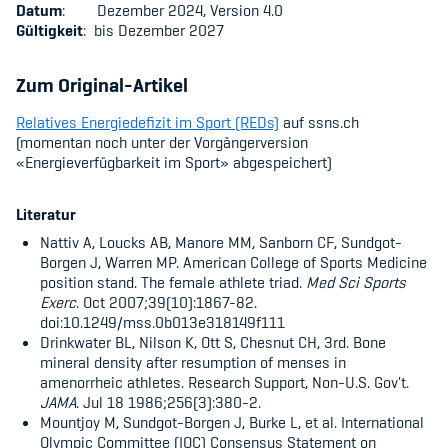
Datum
: Dezember 2024, Version 4.0
Gültigkeit
: bis Dezember 2027
Zum Original-Artikel
Relatives Energiedefizit im Sport (REDs)
auf ssns.ch
(momentan noch unter der Vorgängerversion
«
Energieverfügbarkeit im Sport
»
abgespeichert)
Literatur
Nattiv A, Loucks AB, Manore MM, Sanborn CF, Sundgot-
Borgen J, Warren MP.
American College of Sports Medicine
position stand. The female athlete triad.
Med Sci Sports
Exerc
. Oct 2007;39(10):1867-82.
doi:10.1249/mss.0b013e318149f111
Drinkwater BL, Nilson K, Ott S, Chesnut CH, 3rd. Bone
mineral density after resumption of menses in
amenorrheic athletes. Research Support, Non-U.S. Gov't.
JAMA
. Jul 18 1986;256(3):380-2.
Mountjoy M, Sundgot-Borgen J, Burke L, et al. International
Olympic Committee (IOC) Consensus Statement on