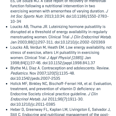
ES, De Souza MJ. A case report of recovery of menstrual
function following a nutritional intervention in two
exercising women with amenorrhea of varying duration.
J
Int Soc Sports Nutr
. 2013;10:34. doi:10.1186/1550-2783-
10-34
Loucks AB, Thuma JR. Luteinizing hormone pulsatility is
disrupted at a threshold of energy availability in regularly
menstruating women. Clinical Trial
J Clin Endocrinol Metab
.
Jan 2003;88(1):297-311. doi:10.1210/jc.2002-020369
Loucks AB, Verdun M, Heath EM. Low energy availability, not
stress of exercise, alters LH pulsatility in exercising
women. Clinical Trial
J Appl Physiol (1985)
. Jan
1998;84(1):37-46. doi:10.1152/jappl.1998.84.1.37
Blythe MJ, Diaz A. Contraception and adolescents. Review.
Pediatrics
. Nov 2007;120(5):1135-48.
doi:10.1542/peds.2007-2535
Holick MF, Binkley NC, Bischoff-Ferrari HA, et al. Evaluation,
treatment, and prevention of vitamin D deficiency: an
Endocrine Society clinical practice guideline.
J Clin
Endocrinol Metab
. Jul 2011;96(7):1911-30.
doi:10.1210/jc.2011-0385
Heber D, Greenway FL, Kaplan LM, Livingston E, Salvador J,
Still C. Endocrine and nutritional management of the post-