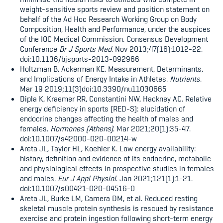
weight-sensitive sports review and position statement on
behalf of the Ad Hoc Research Working Group on Body
Composition, Health and Performance, under the auspices
of the IOC Medical Commission. Consensus Development
Conference
Br J Sports Med
. Nov 2013;47(16):1012-22.
doi:10.1136/bjsports-2013-092966
Holtzman B, Ackerman KE. Measurement, Determinants,
and Implications of Energy Intake in Athletes.
Nutrients
.
Mar 19 2019;11(3)doi:10.3390/nu11030665
Dipla K, Kraemer RR, Constantini NW, Hackney AC. Relative
energy deficiency in sports (RED-S): elucidation of
endocrine changes affecting the health of males and
females.
Hormones (Athens)
. Mar 2021;20(1):35-47.
doi:10.1007/s42000-020-00214-w
Areta JL, Taylor HL, Koehler K. Low energy availability:
history, definition and evidence of its endocrine, metabolic
and physiological effects in prospective studies in females
and males.
Eur J Appl Physiol
. Jan 2021;121(1):1-21.
doi:10.1007/s00421-020-04516-0
Areta JL, Burke LM, Camera DM, et al. Reduced resting
skeletal muscle protein synthesis is rescued by resistance
exercise and protein ingestion following short-term energy