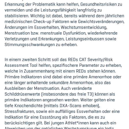
Erkennung der Problematik kann helfen, Gesundheitsrisiken zu
vermeiden und die Leistungsfähigkeit langfristig zu
stabilisieren. Wichtig ist dabei, bereits während dem jährlichen
medizinischen Check-up Faktoren wie Gewichtsveränderungen,
Änderungen im Essverhalten, Wachstumsentwicklung,
Menstruation bzw. menstruale Dysfunktion, wiederkehrende
Verletzungen und Erkrankungen, Leistungseinbussen sowie
Stimmungsschwankungen zu erheben.
In einem zweiten Schritt soll das REDs CAT Severity/Risk
Assessment Tool helfen, spezifischere Parameter zu erheben,
welche in Zusammenhang mit einem REDs stehen können.
Primäre Indikatoren sind dabei eine primäre Amenorrhoe oder
eine länger anhaltende sekundäre Amenorrhoe, also das
Ausbleiben der Menstruation. Auch veränderte
Schilddrüsenwerte (insbesondere das freie T3) können als
primäre Indikatoren angesehen werden. Weiter gelten eine
tiefe Knochendichte (mittels DXA-Scans erhoben),
Stressfrakturen, sowie ein auffälliges Essverhalten oder eine
Indikation für eine Essstörung als Faktoren, die es zu
berücksichtigen gilt. Bei jungen Athlet*innen kann auch ein
Abweichen von der natürlichen Wachstumskurve ein Indiz