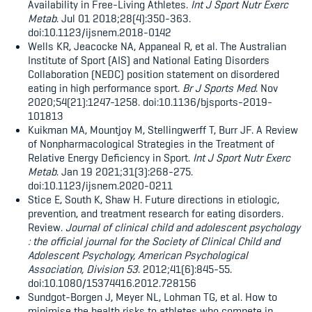
Availability in Free-Living Athletes.
Int J Sport Nutr Exerc
Metab
. Jul 01 2018;28(4):350-363.
doi:10.1123/ijsnem.2018-0142
Wells KR, Jeacocke NA, Appaneal R, et al. The Australian
Institute of Sport (AIS) and National Eating Disorders
Collaboration (NEDC) position statement on disordered
eating in high performance sport.
Br J Sports Med
. Nov
2020;54(21):1247-1258. doi:10.1136/bjsports-2019-
101813
Kuikman MA, Mountjoy M, Stellingwerff T, Burr JF. A Review
of Nonpharmacological Strategies in the Treatment of
Relative Energy Deficiency in Sport.
Int J Sport Nutr Exerc
Metab
. Jan 19 2021;31(3):268-275.
doi:10.1123/ijsnem.2020-0211
Stice E, South K, Shaw H. Future directions in etiologic,
prevention, and treatment research for eating disorders.
Review.
Journal of clinical child and adolescent psychology
: the official journal for the Society of Clinical Child and
Adolescent Psychology, American Psychological
Association, Division 53
. 2012;41(6):845-55.
doi:10.1080/15374416.2012.728156
Sundgot-Borgen J, Meyer NL, Lohman TG, et al. How to
minimise the health risks to athletes who compete in