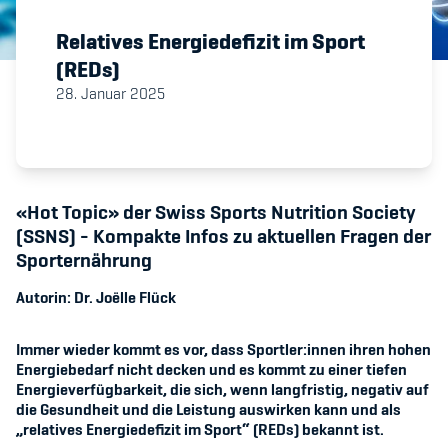
Relatives Energiedefizit im Sport
Member's Manual / FAQ
(REDs)
28. Januar 2025
Fairplay
Teilnahmeberechtigung
«Hot Topic» der Swiss Sports Nutrition Society
(SSNS) - Kompakte Infos zu aktuellen Fragen der
Sporternährung
Academy
Autorin:
Dr. Joëlle Flück
Blog
Immer wieder kommt es vor, dass Sportler:innen ihren hohen
Energiebedarf nicht decken und es kommt zu einer tiefen
Diversität & Inklusion
Energieverfügbarkeit, die sich, wenn langfristig, negativ auf
die Gesundheit und die Leistung auswirken kann und als
Infomails
„relatives Energiedefizit im Sport“ (REDs) bekannt ist.