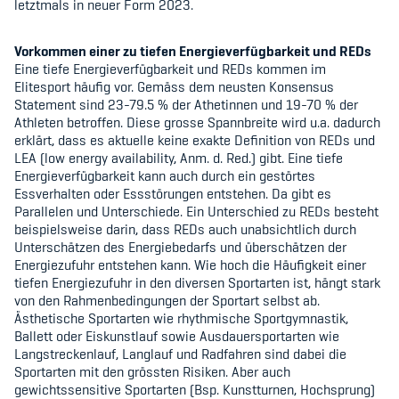
letztmals in neuer Form 2023.
Sponsoren und Partner
Netzwerk
Vorkommen einer zu tiefen Energieverfügbarkeit und REDs
Eine tiefe Energieverfügbarkeit und REDs kommen im
Elitesport häufig vor. Gemäss dem neusten Konsensus
Statement sind 23-79.5 % der Athetinnen und 19-70 % der
Athleten betroffen. Diese grosse Spannbreite wird u.a. dadurch
erklärt, dass es aktuelle keine exakte Definition von REDs und
LEA (low energy availability, Anm. d. Red.) gibt. Eine tiefe
Energieverfügbarkeit kann auch durch ein gestörtes
Essverhalten oder Essstörungen entstehen. Da gibt es
Parallelen und Unterschiede. Ein Unterschied zu REDs besteht
beispielsweise darin, dass REDs auch unabsichtlich durch
Unterschätzen des Energiebedarfs und überschätzen der
Energiezufuhr entstehen kann. Wie hoch die Häufigkeit einer
tiefen Energiezufuhr in den diversen Sportarten ist, hängt stark
von den Rahmenbedingungen der Sportart selbst ab.
Ästhetische Sportarten wie rhythmische Sportgymnastik,
Ballett oder Eiskunstlauf sowie Ausdauersportarten wie
Langstreckenlauf, Langlauf und Radfahren sind dabei die
Sportarten mit den grössten Risiken. Aber auch
gewichtssensitive Sportarten (Bsp. Kunstturnen, Hochsprung)