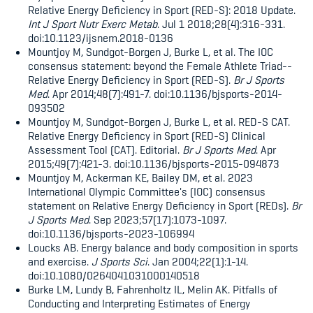
Relative Energy Deficiency in Sport (RED-S): 2018 Update.
Int J Sport Nutr Exerc Metab
. Jul 1 2018;28(4):316-331.
doi:10.1123/ijsnem.2018-0136
Mountjoy M, Sundgot-Borgen J, Burke L, et al. The IOC
consensus statement: beyond the Female Athlete Triad--
Relative Energy Deficiency in Sport (RED-S).
Br J Sports
Med
. Apr 2014;48(7):491-7. doi:10.1136/bjsports-2014-
093502
Mountjoy M, Sundgot-Borgen J, Burke L, et al. RED-S CAT.
Relative Energy Deficiency in Sport (RED-S) Clinical
Assessment Tool (CAT). Editorial.
Br J Sports Med
. Apr
2015;49(7):421-3. doi:10.1136/bjsports-2015-094873
Mountjoy M, Ackerman KE, Bailey DM, et al. 2023
International Olympic Committee's (IOC) consensus
statement on Relative Energy Deficiency in Sport (REDs).
Br
J Sports Med
. Sep 2023;57(17):1073-1097.
doi:10.1136/bjsports-2023-106994
Loucks AB. Energy balance and body composition in sports
and exercise.
J Sports Sci
. Jan 2004;22(1):1-14.
doi:10.1080/0264041031000140518
Burke LM, Lundy B, Fahrenholtz IL, Melin AK. Pitfalls of
Conducting and Interpreting Estimates of Energy