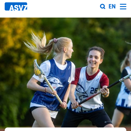
Direkt
EN
zum
Inhalt
Sportfahrplan
Sportarten
Sportanlagen
Events
ASVZ@home