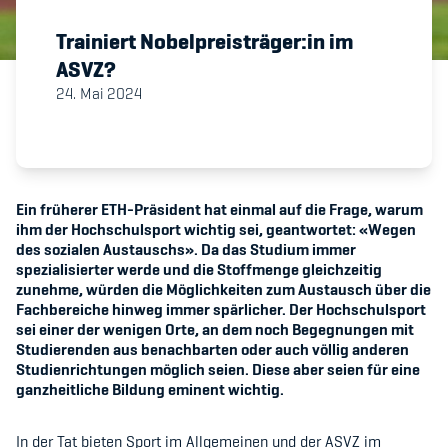
Trainiert Nobelpreisträger:in im
Member's Manual / FAQ
ASVZ?
24. Mai 2024
Fairplay
Teilnahmeberechtigung
Ein früherer ETH-Präsident hat einmal auf die Frage, warum
ihm der Hochschulsport wichtig sei, geantwortet: «Wegen
des sozialen Austauschs». Da das Studium immer
spezialisierter werde und die Stoffmenge gleichzeitig
Academy
zunehme, würden die Möglichkeiten zum Austausch über die
Fachbereiche hinweg immer spärlicher. Der Hochschulsport
sei einer der wenigen Orte, an dem noch Begegnungen mit
Blog
Studierenden aus benachbarten oder auch völlig anderen
Studienrichtungen möglich seien. Diese aber seien für eine
Diversität & Inklusion
ganzheitliche Bildung eminent wichtig.
Infomails
In der Tat bieten Sport im Allgemeinen und der ASVZ im