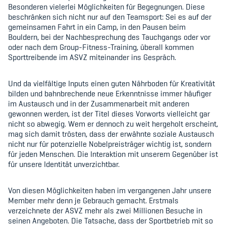
Besonderen vielerlei Möglichkeiten für Begegnungen. Diese
Kinderbetreuung
beschränken sich nicht nur auf den Teamsport: Sei es auf der
gemeinsamen Fahrt in ein Camp, in den Pausen beim
Krankenversicherung
Bouldern, bei der Nachbesprechung des Tauchgangs oder vor
oder nach dem Group-Fitness-Training, überall kommen
Schwangerschaft & Sport
Sporttreibende im ASVZ miteinander ins Gespräch.
Spitzensport & Studium
Und da vielfältige Inputs einen guten Nährboden für Kreativität
bilden und bahnbrechende neue Erkenntnisse immer häufiger
im Austausch und in der Zusammenarbeit mit anderen
gewonnen werden, ist der Titel dieses Vorworts vielleicht gar
nicht so abwegig. Wem er dennoch zu weit hergeholt erscheint,
mag sich damit trösten, dass der erwähnte soziale Austausch
Organisation
nicht nur für potenzielle Nobelpreisträger wichtig ist, sondern
für jeden Menschen. Die Interaktion mit unserem Gegenüber ist
Team
für unsere Identität unverzichtbar.
Offene Stellen
Von diesen Möglichkeiten haben im vergangenen Jahr unsere
Member mehr denn je Gebrauch gemacht. Erstmals
Mitgliedervereine
verzeichnete der ASVZ mehr als zwei Millionen Besuche in
seinen Angeboten. Die Tatsache, dass der Sportbetrieb mit so