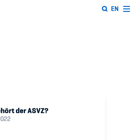
EN
Organisation
Team
ion
Offene Stellen
Mitgliedervereine
Sponsoren und Partner
hört der ASVZ?
ung
Netzwerk
2022
 Sport