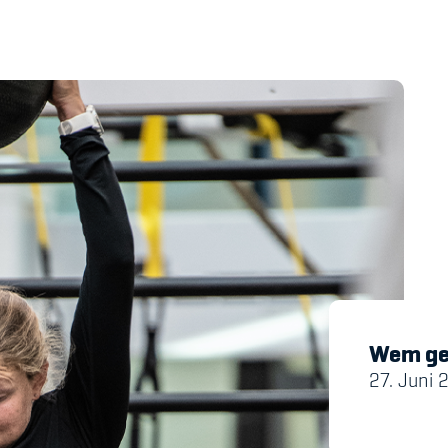
's Manual / FAQ
Academy
y
Blog
hmeberechtigung
Diversität & Inklus
Infomails
Kinderbetreuung
Wem ge
Krankenversicher
27. Juni 
Schwangerschaft &