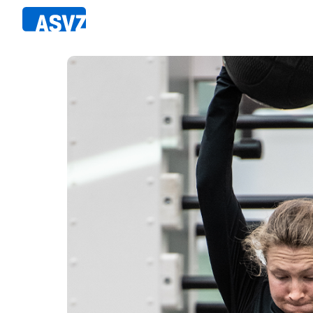
Direkt
zum
Inhalt
Sportfahrplan
Member
Fairpla
Sportarten
Teilna
Sportanlagen
Events
ASVZ@home