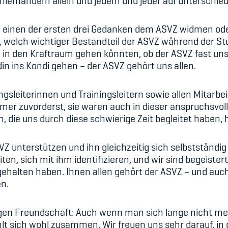
, niemandem allein und jedem und jeder auf unterschiedl
 einen der ersten drei Gedanken dem ASVZ widmen ode
 welch wichtiger Bestandteil der ASVZ während der Stud
in den Kraftraum gehen könnten, ob der ASVZ fast uns
din ins Kondi gehen – der ASVZ gehört uns allen.
ngsleiterinnen und Trainingsleitern sowie allen Mitarb
immer zuvorderst, sie waren auch in dieser anspruchsvoll
 die uns durch diese schwierige Zeit begleitet haben, 
VZ unterstützen und ihn gleichzeitig sich selbstständig
eiten, sich mit ihm identifizieren, und wir sind begeist
gehalten haben. Ihnen allen gehört der ASVZ – und auch
n.
rigen Freundschaft: Auch wenn man sich lange nicht m
hlt sich wohl zusammen. Wir freuen uns sehr darauf, i