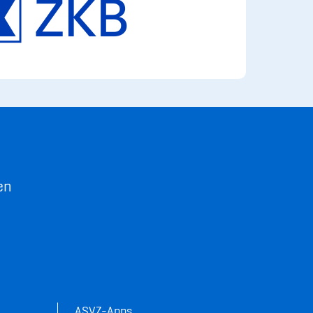
en
ASVZ-Apps