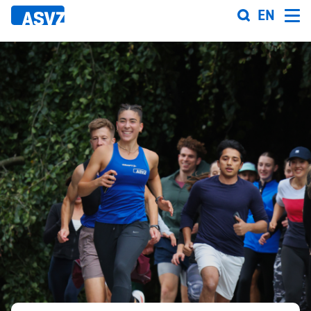
Direkt
EN
zum
Inhalt
Sportfahrplan
Sportarten
Sportanlagen
Events
ASVZ@home