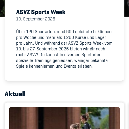
ASVZ Sports Week
Member's Manual / FAQ
19. September 2026
Fairplay
Über 120 Sportarten, rund 600 geleitete Lektionen
pro Woche und mehr als 1'200 Kurse und Lager
pro Jahr... Und während der ASVZ Sports Week vom
Teilnahmeberechtigung
19. bis 27. September 2026 bieten wir dir noch
mehr ASVZ! Du kannst in diversen Sportarten
spezielle Trainings geniessen, weniger bekannte
Spiele kennenlernen und Events erleben.
Academy
Aktuell
Blog
Diversität & Inklusion
Infomails