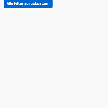
Alle Filter zurücksetzen
Member's Manual / FAQ
Fairplay
Teilnahmeberechtigung
Academy
Blog
Diversität & Inklusion
Infomails