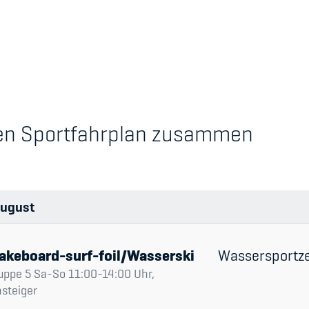
's Manual / FAQ
Academy
chen Sportfahrplan zusammen
y
Blog
hmeberechtigung
Diversität & Inklus
Infomails
ugust
Kinderbetreuung
Krankenversicher
akeboard-surf-foil/Wasserski
Wassersportz
uppe 5 Sa-So 11:00-14:00 Uhr,
Schwangerschaft &
nsteiger