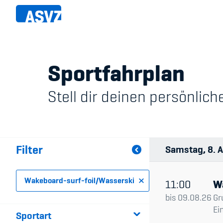
Direkt
zum
Inhalt
Sportfahrplan
Sportfahrplan
Member
Stell dir deinen persönli
Fairpla
Sportarten
Teilna
Sportanlagen
Filter
Samstag
8
A
Events
Wakeboard-surf-foil/Wasserski
ASVZ@home
11:00
W
bis
09.08.26
Gr
Ei
Sportart