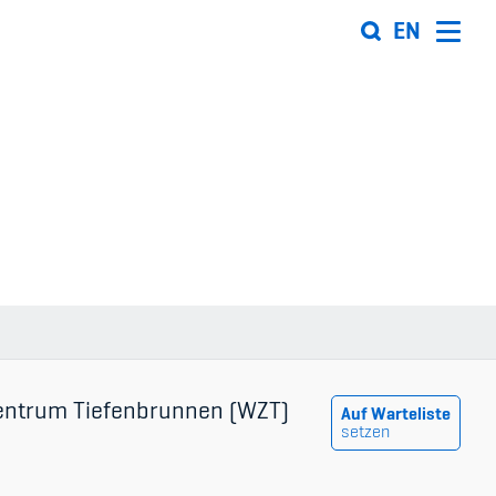
EN
Organisation
Team
ion
Offene Stellen
Mitgliedervereine
Sponsoren und Partner
ung
Netzwerk
entrum Tiefenbrunnen (WZT)
Auf Warteliste
setzen
 Sport