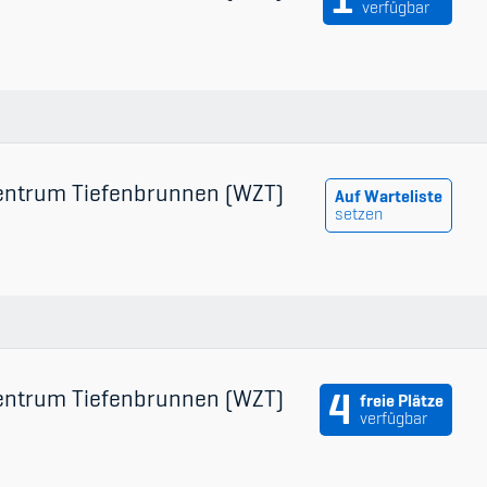
verfügbar
entrum Tiefenbrunnen (WZT)
Auf Warteliste
setzen
entrum Tiefenbrunnen (WZT)
4
freie Plätze
verfügbar