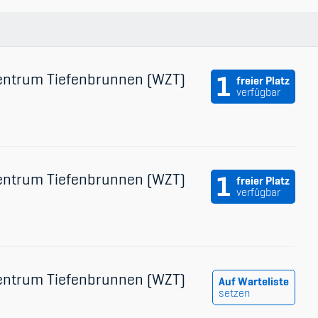
udium
entrum Tiefenbrunnen (WZT)
1
freier Platz
verfügbar
entrum Tiefenbrunnen (WZT)
1
freier Platz
verfügbar
entrum Tiefenbrunnen (WZT)
Auf Warteliste
setzen