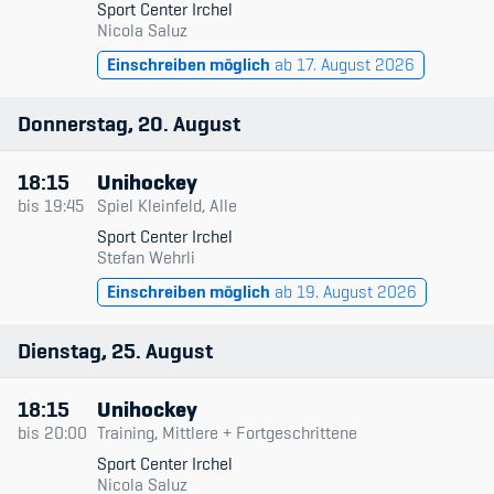
Sport Center Irchel
Kinderbetreuung
Nicola Saluz
Einschreiben möglich
ab 17. August 2026
Krankenversicherung
Schwangerschaft & Sport
Donnerstag
20
August
Spitzensport & Studium
18:15
Unihockey
bis
19:45
Spiel Kleinfeld, Alle
Sport Center Irchel
Stefan Wehrli
Einschreiben möglich
ab 19. August 2026
Organisation
Dienstag
25
August
Team
Offene Stellen
18:15
Unihockey
bis
20:00
Training, Mittlere + Fortgeschrittene
Mitgliedervereine
Sport Center Irchel
Nicola Saluz