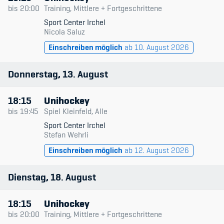
Datum & Zeit
bis
20:00
Training, Mittlere + Fortgeschrittene
Sport Center Irchel
Trainingsleitende
Nicola Saluz
Member's Manual / FAQ
Einschreiben möglich
ab 10. August 2026
Niveau
Fairplay
Typ
Donnerstag
13
August
Teilnahmeberechtigung
Nur verfügbare
18:15
Unihockey
bis
19:45
Spiel Kleinfeld, Alle
Sport Center Irchel
Stefan Wehrli
Academy
Einschreiben möglich
ab 12. August 2026
Blog
Dienstag
18
August
Diversität & Inklusion
18:15
Unihockey
Infomails
bis
20:00
Training, Mittlere + Fortgeschrittene