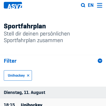
Direkt
EN
zum
Inhalt
Sportfahrplan
Stell dir deinen persönlichen
Sportfahrplan
Sportfahrplan zusammen
Sportarten
Filter
Sportanlagen
Events
Unihockey
ASVZ@home
Sportart
Dienstag
11
August
Anlage
18:15
Unihockey