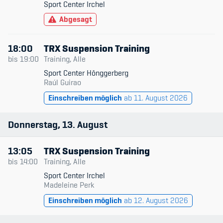
Sport Center Irchel
Kinderbetreuung
Abgesagt
Krankenversicherung
18:00
TRX Suspension Training
Schwangerschaft & Sport
bis
19:00
Training, Alle
Sport Center Hönggerberg
Spitzensport & Studium
Raúl Guirao
Einschreiben möglich
ab 11. August 2026
Donnerstag
13
August
Organisation
13:05
TRX Suspension Training
Team
bis
14:00
Training, Alle
Sport Center Irchel
Offene Stellen
Madeleine Perk
Einschreiben möglich
ab 12. August 2026
Mitgliedervereine