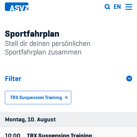
Direkt
EN
zum
Inhalt
Sportfahrplan
Stell dir deinen persönlichen
Sportfahrplan
Sportfahrplan zusammen
Sportarten
Filter
Sportanlagen
Events
TRX Suspension Training
ASVZ@home
Sportart
Montag
10
August
Anlage
10:00
TRX Suspension Training