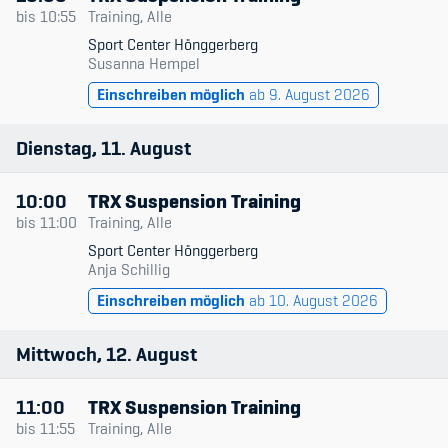
Datum & Zeit
bis
10:55
Training, Alle
Sport Center Hönggerberg
Trainingsleitende
Susanna Hempel
Member's Manual / FAQ
Einschreiben möglich
ab 9. August 2026
Niveau
Fairplay
Typ
Dienstag
11
August
Teilnahmeberechtigung
Nur verfügbare
10:00
TRX Suspension Training
bis
11:00
Training, Alle
Sport Center Hönggerberg
Anja Schillig
Academy
Einschreiben möglich
ab 10. August 2026
Blog
Mittwoch
12
August
Diversität & Inklusion
11:00
TRX Suspension Training
Infomails
bis
11:55
Training, Alle