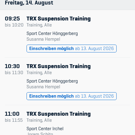
Freitag
14
August
Sponsoren und Partner
Netzwerk
09:25
TRX Suspension Training
bis
10:20
Training, Alle
Sport Center Hönggerberg
Susanna Hempel
Einschreiben möglich
ab 13. August 2026
10:30
TRX Suspension Training
bis
11:30
Training, Alle
Sport Center Hönggerberg
Susanna Hempel
Einschreiben möglich
ab 13. August 2026
11:00
TRX Suspension Training
bis
11:55
Training, Alle
Sport Center Irchel
Joram Schito