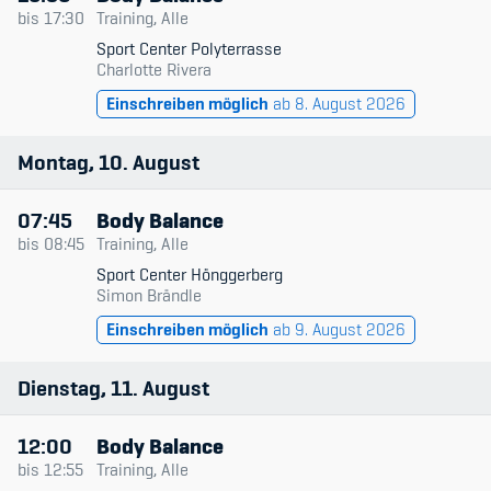
Datum & Zeit
bis
17:30
Training, Alle
Sport Center Polyterrasse
Trainingsleitende
Charlotte Rivera
Member's Manual / FAQ
Einschreiben möglich
ab 8. August 2026
Niveau
Fairplay
Typ
Montag
10
August
Teilnahmeberechtigung
Nur verfügbare
07:45
Body Balance
bis
08:45
Training, Alle
Sport Center Hönggerberg
Simon Brändle
Academy
Einschreiben möglich
ab 9. August 2026
Blog
Dienstag
11
August
Diversität & Inklusion
12:00
Body Balance
Infomails
bis
12:55
Training, Alle