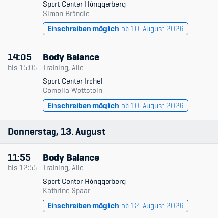
Sport Center Hönggerberg
Kinderbetreuung
Simon Brändle
Einschreiben möglich
ab 10. August 2026
Krankenversicherung
Schwangerschaft & Sport
14:05
Body Balance
bis
15:05
Training, Alle
Spitzensport & Studium
Sport Center Irchel
Cornelia Wettstein
Einschreiben möglich
ab 10. August 2026
Donnerstag
13
August
Organisation
11:55
Body Balance
Team
bis
12:55
Training, Alle
Offene Stellen
Sport Center Hönggerberg
Kathrine Spaar
Mitgliedervereine
Einschreiben möglich
ab 12. August 2026