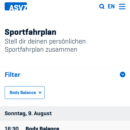
Direkt
EN
zum
Inhalt
Sportfahrplan
Stell dir deinen persönlichen
Sportfahrplan
Sportfahrplan zusammen
Sportarten
Filter
Sportanlagen
Events
Body Balance
ASVZ@home
Sportart
Sonntag
9
August
Anlage
16:30
Body Balance