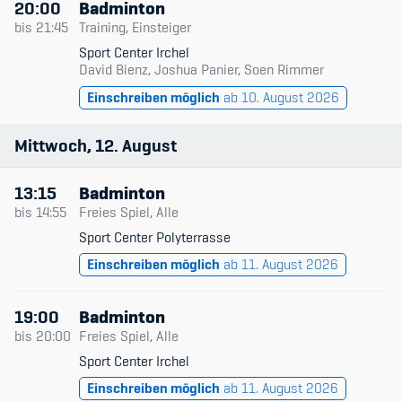
20:00
Badminton
Kinderbetreuung
bis
21:45
Training, Einsteiger
Sport Center Irchel
Krankenversicherung
David Bienz, Joshua Panier, Soen Rimmer
Schwangerschaft & Sport
Einschreiben möglich
ab 10. August 2026
Spitzensport & Studium
Mittwoch
12
August
13:15
Badminton
bis
14:55
Freies Spiel, Alle
Sport Center Polyterrasse
Organisation
Einschreiben möglich
ab 11. August 2026
Team
19:00
Badminton
Offene Stellen
bis
20:00
Freies Spiel, Alle
Sport Center Irchel
Mitgliedervereine
Einschreiben möglich
ab 11. August 2026