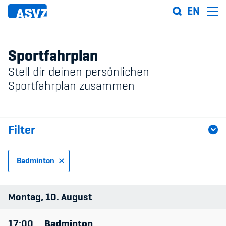
Direkt
EN
zum
Inhalt
Sportfahrplan
Stell dir deinen persönlichen
Sportfahrplan
Sportfahrplan zusammen
Sportarten
Filter
Sportanlagen
Events
Badminton
ASVZ@home
Sportart
Montag
10
August
Anlage
17:00
Badminton