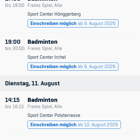
Datum & Zeit
bis
18:00
Freies Spiel, Alle
Sport Center Hönggerberg
Trainingsleitende
Member's Manual / FAQ
Einschreiben möglich
ab 9. August 2026
Niveau
Fairplay
19:00
Badminton
Typ
Teilnahmeberechtigung
bis
20:00
Freies Spiel, Alle
Nur verfügbare
Sport Center Irchel
Einschreiben möglich
ab 9. August 2026
Dienstag
11
August
Academy
14:15
Badminton
Blog
bis
16:15
Freies Spiel, Alle
Sport Center Polyterrasse
Diversität & Inklusion
Einschreiben möglich
ab 10. August 2026
Infomails