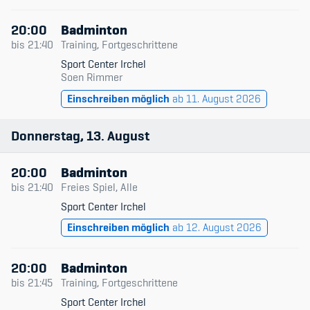
Sponsoren und Partner
20:00
Badminton
Netzwerk
bis
21:40
Training, Fortgeschrittene
Sport Center Irchel
Soen Rimmer
Einschreiben möglich
ab 11. August 2026
Donnerstag
13
August
20:00
Badminton
bis
21:40
Freies Spiel, Alle
Sport Center Irchel
Einschreiben möglich
ab 12. August 2026
20:00
Badminton
bis
21:45
Training, Fortgeschrittene
Sport Center Irchel